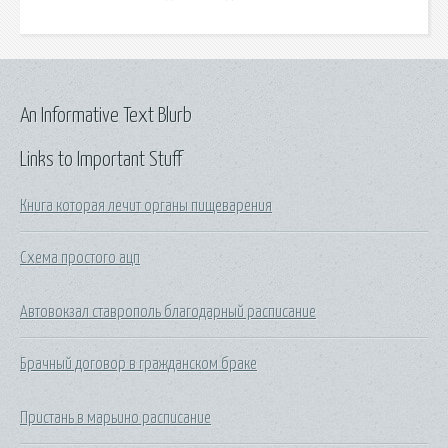
An Informative Text Blurb
Links to Important Stuff
Книга которая лечит органы пищеварения
Схема простого ацп
Автовокзал ставрополь благодарный расписание
Брачный договор в гражданском браке
Пристань в марьино расписание