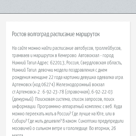
Ростов волгоград расписание маршруток
На сайте можно найти расписание автобусов, троллейбусов,
трамваев и маршруток в Кемерово. Автовокзал - город
Нижний Тагил Адрес: 622013, Россия, Свердловская область,
Нижний Тагил. девочки модели поздравления с днем
рождения женщине 22 года картинки девушка одевалка игра.
Артемовск (код 06274) Железнодорожный вокзал
ст.Артемовск-2 : 6-92-23-78 (справочная), 6-92-22-03
(дежурный). Поисковая сиcтема, список запросов, поиск
информации. Программно-аппаратный комплекс с веб. Куда
можно переехать жить в России? Где лучше на Юге, или в
Сибири? Где жить дешевле? В каком. Синоптики предупредили
москвичей о сильном ветре и гололедице. Во вторник, 26
марта