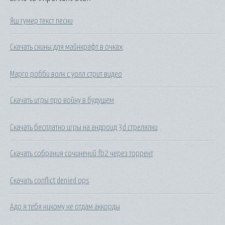
Яш гумер текст песни
Скачать скины для майнкрафт в очках
Марго робби волк с уолл стрит видео
Скачать игры про войну в будущем
Скачать бесплатно игры на андроид 3d стрелялки
Скачать собрания сочинений fb2 через торрент
Скачать conflict denied ops
Адо я тебя никому не отдам аккорды