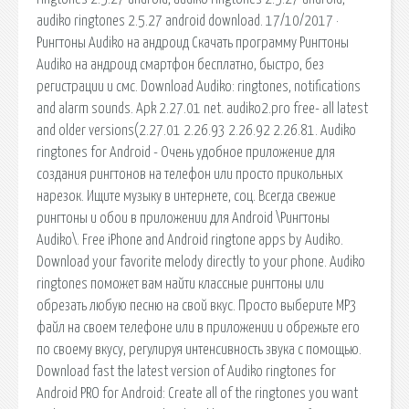
audiko ringtones 2.5.27 android download. 17/10/2017 ·
Рингтоны Audiko на андроид Скачать программу Рингтоны
Audiko на андроид смартфон бесплатно, быстро, без
регистрации и смс. Download Audiko: ringtones, notifications
and alarm sounds. Apk 2.27.01 net. audiko2.pro free- all latest
and older versions(2.27.01 2.26.93 2.26.92 2.26.81. Audiko
ringtones for Android - Очень удобное приложение для
создания рингтонов на телефон или просто прикольных
нарезок. Ищите музыку в интернете, соц. Всегда свежие
рингтоны и обои в приложении для Android \Рингтоны
Audiko\. Free iPhone and Android ringtone apps by Audiko.
Download your favorite melody directly to your phone. Audiko
ringtones поможет вам найти классные рингтоны или
обрезать любую песню на свой вкус. Просто выберите MP3
файл на своем телефоне или в приложении и обрежьте его
по своему вкусу, регулируя интенсивность звука с помощью.
Download fast the latest version of Audiko ringtones for
Android PRO for Android: Create all of the ringtones you want