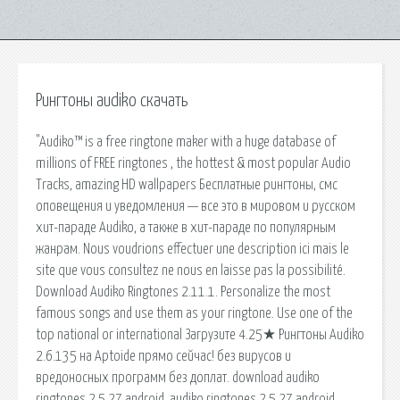
Рингтоны audiko скачать
"Audiko™ is a free ringtone maker with a huge database of
millions of FREE ringtones , the hottest & most popular Audio
Tracks, amazing HD wallpapers Бесплатные рингтоны, смс
оповещения и уведомления — все это в мировом и русском
хит-параде Audiko, а также в хит-параде по популярным
жанрам. Nous voudrions effectuer une description ici mais le
site que vous consultez ne nous en laisse pas la possibilité.
Download Audiko Ringtones 2.11.1. Personalize the most
famous songs and use them as your ringtone. Use one of the
top national or international Загрузите 4.25★ Рингтоны Audiko
2.6.135 на Aptoide прямо сейчас! без вирусов и
вредоносных программ без доплат. download audiko
ringtones 2.5.27 android, audiko ringtones 2.5.27 android,