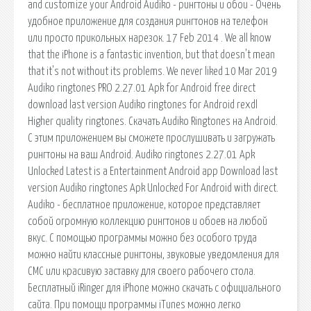
and customize your Android Audiko - рингтоны и обои - Очень
удобное приложение для создания рингтонов на телефон
или просто прикольных нарезок. 17 Feb 2014 . We all know
that the iPhone is a fantastic invention, but that doesn't mean
that it's not without its problems. We never liked 10 Mar 2019
Audiko ringtones PRO 2.27.01 Apk for Android free direct
download last version Audiko ringtones for Android rexdl
Higher quality ringtones. Скачать Audiko Ringtones на Android.
С этим приложением вы сможете прослушивать и загружать
рингтоны на ваш Android. Audiko ringtones 2.27.01 Apk
Unlocked Latest is a Entertainment Android app Download last
version Audiko ringtones Apk Unlocked For Android with direct.
Audiko - бесплатное приложение, которое представляет
собой огромную коллекцию рингтонов и обоев на любой
вкус. С помощью программы можно без особого труда
можно найти классные рингтоны, звуковые уведомления для
СМС или красивую заставку для своего рабочего стола.
Бесплатный iRinger для iPhone можно скачать с официального
сайта. При помощи программы iTunes можно легко