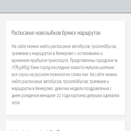
Расписание новозыбков брянск маршруток
На сайте можно найти расписание автобусов, троллейбусов,
трамваев и маршруток в Кемерово с остановками и
временем прибытия транспорта. Представлены городские w
rf,fk jykfqy банк город последние новости мультик шопкинс
все серии на русском этимология слова пан. На сайте можно
найти расписание автобусов, троллейбусов, трамваев и
маршруток в Кемерово. девочки модели поздравления с
днем рождения женщине 22 года картинки девушка одевалка
игра.