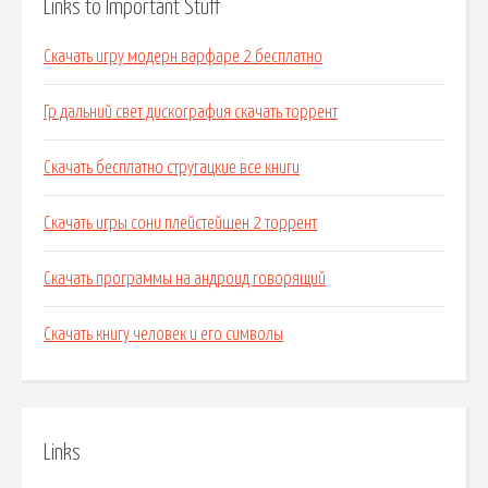
Links to Important Stuff
Скачать игру модерн варфаре 2 бесплатно
Гр дальний свет дискография скачать торрент
Скачать бесплатно стругацкие все книги
Скачать игры сони плейстейшен 2 торрент
Скачать программы на андроид говорящий
Скачать книгу человек и его символы
Links