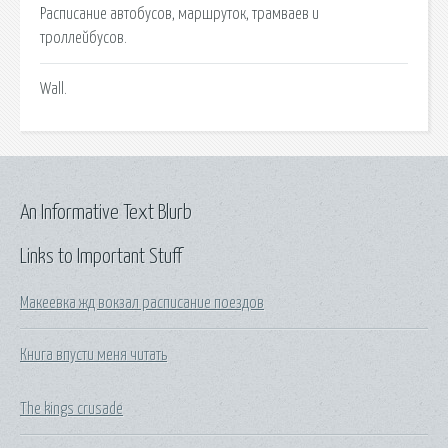
Расписание автобусов, маршруток, трамваев и
троллейбусов.
Wall.
An Informative Text Blurb
Links to Important Stuff
Макеевка жд вокзал расписание поездов
Книга впусти меня читать
The kings crusade