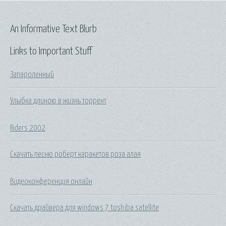
An Informative Text Blurb
Links to Important Stuff
Запароленный
Улыбка длиною в жизнь торрент
Riders 2002
Скачать песню роберт каракетов роза алая
Видеоконференция онлайн
Скачать драйвера для windows 7 toshiba satellite