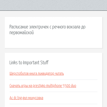
Расписание электричек с речного вокзала до
первомайской
Links to Important Stuff
Шерстобитов книга ликвидатор читать
Скачать игры на prestigio multiphone 5500 duo
Ac dc big gun минусовка