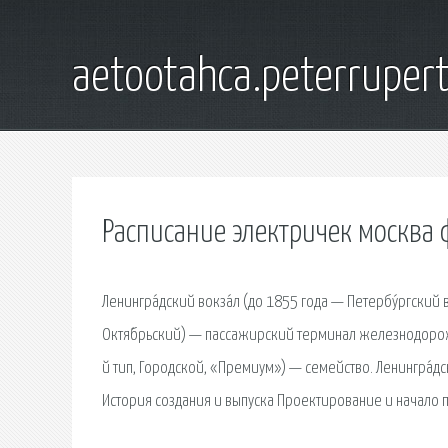
aetootahca.peterruper
Расписание электричек москва 
Ленингра́дский вокза́л (до 1855 года — Петербу́ргски
Октя́брьский) — пассажирский терминал железнодорожно
й тип, Городской, «Премиум») — семейство. Ленингра́дс
История создания и выпуска Проектирование и начало п