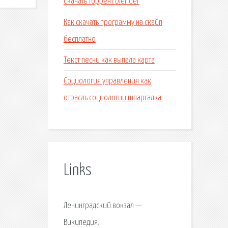
Скачать торрент blender
Как скачать программу на скайп
бесплатно
Текст песни как выпала карта
Социология управления как
отрасль социологии шпаргалка
Links
Ленинградский вокзал —
Википедия.