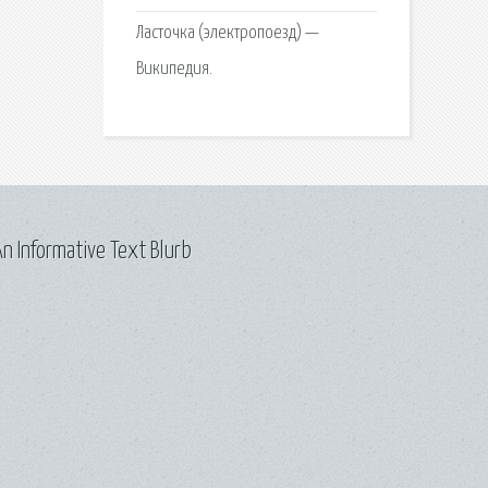
Ласточка (электропоезд) —
Википедия.
n Informative Text Blurb