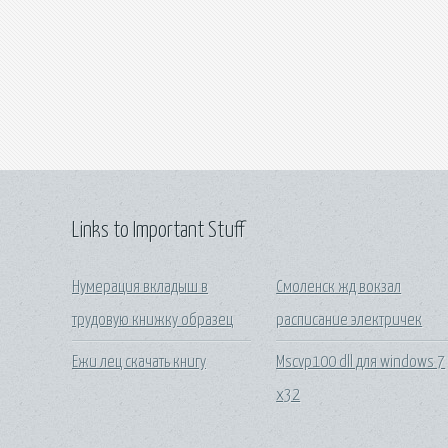
Links to Important Stuff
Нумерация вкладыш в
Смоленск жд вокзал
трудовую книжку образец
расписание электричек
Ежи лец скачать книгу
Mscvp100 dll для windows 7
x32