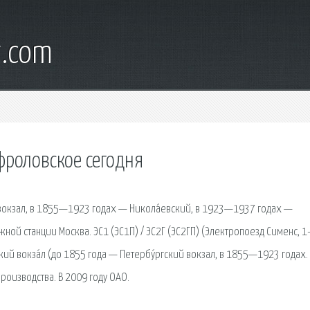
t.com
фроловское сегодня
й вокзал, в 1855—1923 годах — Никола́евский, в 1923—1937 годах —
й станции Москва. ЭС1 (ЭС1П) / ЭС2Г (ЭС2ГП) (Электропоезд Сименс, 1-
кий вокза́л (до 1855 года — Петербу́ргский вокзал, в 1855—1923 годах.
роизводства. В 2009 году ОАО.