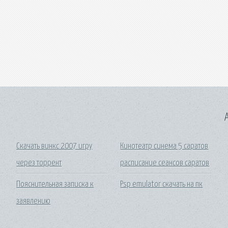
A
Скачать винкс 2007 игру
Кинотеатр синема 5 саратов
через торрент
расписание сеансов саратов
Пояснительная записка к
Psp emulator скачать на пк
заявлению