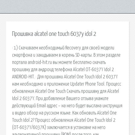
Прошивка alcatel one touch 6037y idol 2
· 1) Скачиваем необходимый Recovery для своей модели
смартфона и закидываем в корень SD-карты. В этом разделе
портала android-hit.ru вы можете бесплатно скачать
прошивку для андроид телефона Alcatel OT-6037Y Idol 2
ANDROID-HIT. · Для прошивки Alcatel One Touch Idol 2 6037Y
нам необходимо и приложение Updater Phone Tool. Процесс
обновления Alcatel One Touch Скачать прошивку для Alcatel
Idol 2 6037Y. При добавление Вашего отзыва укажите
действующий Email адрес – на него будет выслана инструкция
и видео обзор на русском языке. Как обновить Alcatel One
Touch Idol 2? Процесс обновления Alcatel One Touch Idol 2
(OT-6037Y/6037K) заключается в установке на него
альтернативной прошивки (ROM) после того, как