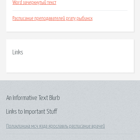
Word зачеркнутый текст
Расписание преподавателей ргату рыбинск
Links
An Informative Text Blurb
Links to Important Stuff
Поликлиника мсч язда ярославль расписание врачей