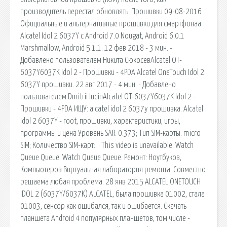
производитель перестал обновлять. Прошивки 09-08-2016
Официальные и альтернативные прошивки для смартфонаа
Alcatel Idol 2 6037Y с Android 7.0 Nougat, Android 6.0.1
Marshmallow, Android 5.1.1. 12 фев 2018 - 3 мин. -
Добавлено пользователем Никита СюкосевAlcatel OT-
6037Y6037K Idol 2 - Прошивки - 4PDA Alcatel OneTouch Idol 2
6037Y прошивки. 22 авг 2017 - 4 мин. - Добавлено
пользователем Dmitrii IudinAlcatel OT-6037Y6037K Idol 2 -
Прошивки - 4PDA ИЩУ: alcatel idol 2 6037y прошивка. Alcatel
Idol 2 6037Y - root, прошивки, характеристики, игры,
программы и цена Уровень SAR: 0.373; Тип SIM-карты: micro
SIM; Количество SIM-карт:. · This video is unavailable. Watch
Queue Queue. Watch Queue Queue. Ремонт: Ноутбуков,
Компьютеров Виртуальная лаборатория ремонта. Совместно
решаема любая проблема. 28 янв 2015 ALCATEL ONETOUCH
IDOL 2 (6037Y/6037K) ALCATEL, была прошивка 01002, стала
01003, сенсор как ошибался, так и ошибается. Скачать
планшета Android 4 популярных планшетов, том числе -