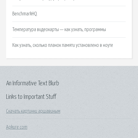
BenchmarkHQ.
Температура видеокарты — как узнать, программы
Как узнать, сколько планок памяти установлено в ноуте
An Informative Text Blurb
Links to Important Stuff
Скачать картинки аршавиным
Apkure com