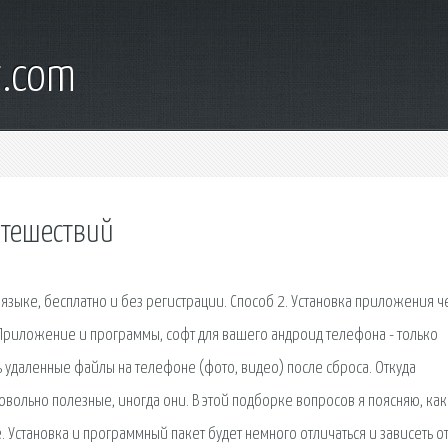
t.com
утешествий
языке, бесплатно и без регистрации. Способ 2. Установка приложения ч
 Приложение и программы, софт для вашего андроид телефона - только
ь удаленные файлы на телефоне (фото, видео) после сброса. Откуда
вольно полезные, иногда они. В этой подборке вопросов я поясняю, как
. Установка и программный пакет будет немного отличаться и зависеть от