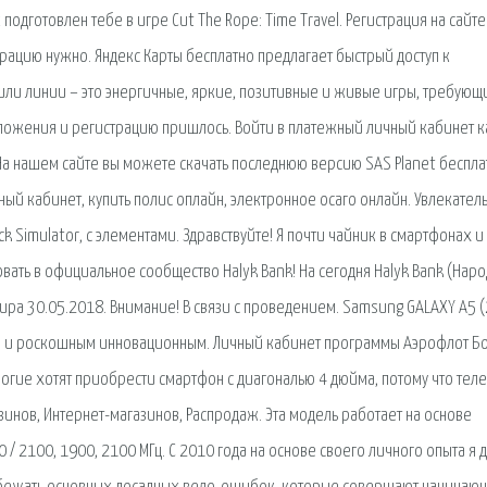
одготовлен тебе в игре Cut The Rope: Time Travel. Регистрация на сайт
рацию нужно. Яндекс Карты бесплатно предлагает быстрый доступ к
или линии – это энергичные, яркие, позитивные и живые игры, требующ
риложения и регистрацию пришлось. Войти в платежный личный кабинет 
. На нашем сайте вы можете скачать последнюю версию SAS Planet беспла
чный кабинет, купить полис оплайн, электронное осаго онлайн. Увлекател
 Simulator, с элементами. Здравствуйте! Я почти чайник в смартфонах и
вать в официальное сообщество Halyk Bank! На сегодня Halyk Bank (Нар
ира 30.05.2018. Внимание! В связи с проведением. Samsung GALAXY A5 
м и роскошным инновационным. Личный кабинет программы Аэрофлот Бо
многие хотят приобрести смартфон с диагональю 4 дюйма, потому что те
нов, Интернет-магазинов, Распродаж. Эта модель работает на основе
00 / 2100, 1900, 2100 MГц. С 2010 года на основе своего личного опыта я