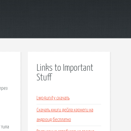
Links to Important
Stuff
ерез
Lwp4unity скачать
Скачать книги дейла карнеги на
андроид бесплатно
 типа