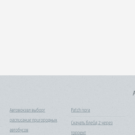
A
Автовокзал выборг
Patch nora
расписание пригородных
Скачать блейд 2 через
автобусов
торрент