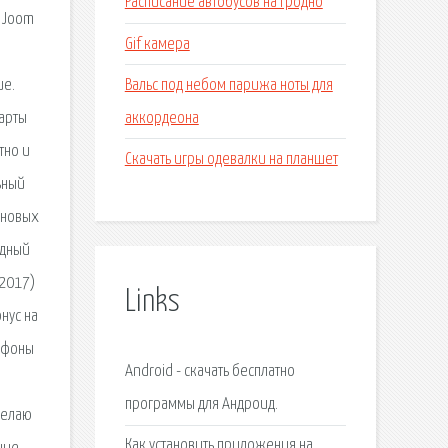
Расписание автобусов на гродно
е Joom
Gif камера
Вальс под небом парижа ноты для
ие.
аккордеона
карты
тно и
Скачать игры одевалки на планшет
ьный
 новых
одный
(2017)
Links
нус на
лефоны
Android - скачать бесплатно
программы для Андроид.
 делаю
Как установить приложения на