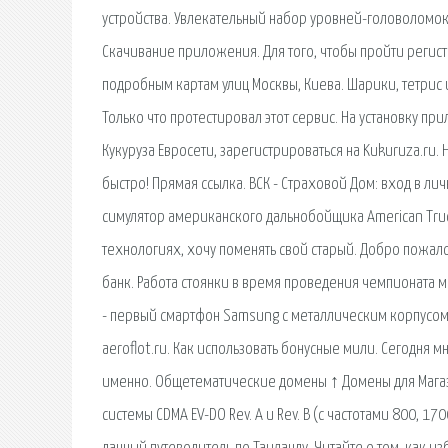
устройства. Увлекательный набор уровней-головоломок п
Скачивание приложения. Для того, чтобы пройти регист
подробным картам улиц Москвы, Киева. Шарики, тетрис 
Только что протестировал этот сервис. На установку п
Кукуруза Евросети, зарегистрироваться на Kukuruza.ru
быстро! Прямая ссылка. ВСК - Страховой Дом: вход в ли
симулятор американского дальнобойщика American Truck
технологиях, хочу поменять свой старый. Добро пожало
банк. Работа стоянки в время проведения чемпионата м
- первый смартфон Samsung с металлическим корпусо
aeroflot.ru. Как использовать бонусные мили. Сегодня 
именно. Общетематические домены ↑ Домены для Магази
системы CDMA EV-DO Rev. A и Rev. B (с частотами 800, 17