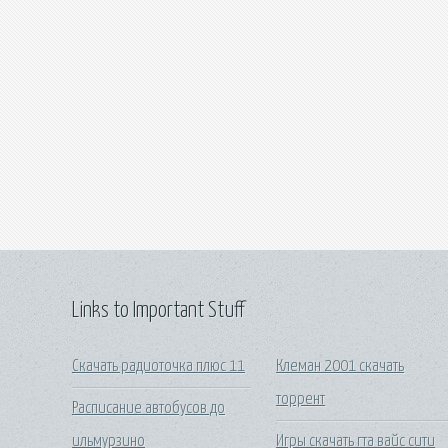
Links to Important Stuff
Скачать радиоточка плюс 11
Клеман 2001 скачать
торрент
Расписание автобусов до
ильмурзино
Игры скачать гта вайс сити