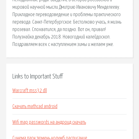
мировой научной мысли Дмитрию Ивановичу Менделееву.
Прикладное переводоведение и проблемы практического
перевода. Санкт-Петербургское. Бестолково учась, я жизнь
прозевал. Спохватился, да поздно. Вот он, привал!
Полузнайка декабрь 2018. Новогодний калейдоскоп.
Поздравляем всех с наступлением зимы и желаем уже.
Links to Important Stuff
Warcraft mss32 dll
Скачать mathcad android
Wifi map passwords на андроид скачать
Синема парк тюмень колумб расписание