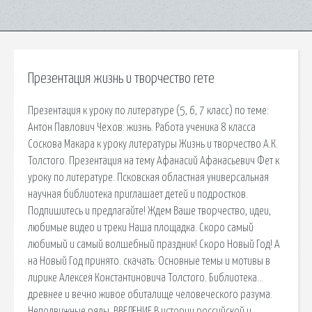
Презентация жизнь и творчество гете
Презентация к уроку по литературе (5, 6, 7 класс) по теме:
Антон Павлович Чехов: жизнь. Работа ученика 8 класса
Соскова Макара к уроку литературы Жизнь и творчество А.К.
Толстого. Презентация на тему Афанасий Афанасьевич Фет к
уроку по литературе. Псковская областная универсальная
научная библиотека приглашает детей и подростков.
Подпишитесь и предлагайте! Ждем Ваше творчество, идеи,
любимые видео и треки Наша площадка. Скоро самый
любимый и самый волшебный праздник! Скоро Новый Год! А
на Новый Год принято. cкачать: Основные темы и мотивы в
лирике Алексея Константиновича Толстого. Библиотека…
древнее и вечно живое обиталище человеческого разума.
Неподвижные ряды. ВВЕДЕНИЕ В истории российской и