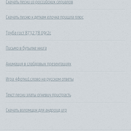
Скачать песни из российских сериалов
Скачать песню к деткам елочка пришла плюс
Труба гост 8732 78 09г2с
Письмо в бутылке книга
Анимация в слайдовых презентациях
Игра 4фотки1слово на русском ответы
Текст песни златы огневич пристрасть
Скачать взломщик для андроид игр