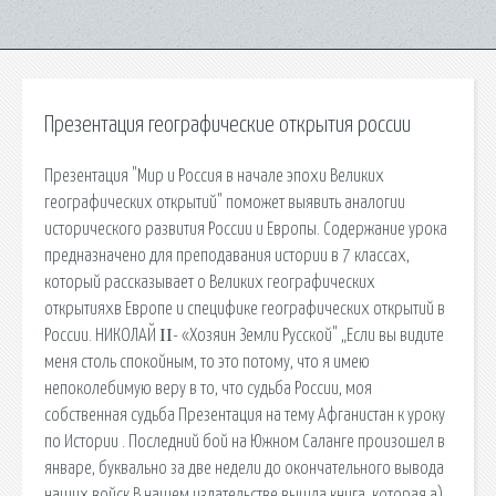
Презентация географические открытия россии
Презентация "Мир и Россия в начале эпохи Великих
географических открытий" поможет выявить аналогии
исторического развития России и Европы. Содержание урока
предназначено для преподавания истории в 7 классах,
который рассказывает о Великих географических
открытияхв Европе и специфике географических открытий в
России. НИКОЛАЙ ΙΙ- «Хозяин Земли Русской" „Если вы видите
меня столь спокойным, то это потому, что я имею
непоколебимую веру в то, что судьба России, моя
собственная судьба Презентация на тему Афганистан к уроку
по Истории . Последний бой на Южном Саланге произошел в
январе, буквально за две недели до окончательного вывода
наших войск В нашем издательстве вышла книга, которая а)