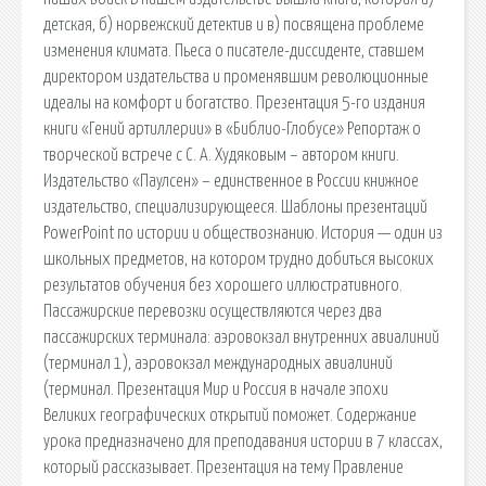
детская, б) норвежский детектив и в) посвящена проблеме
изменения климата. Пьеса о писателе-диссиденте, ставшем
директором издательства и променявшим революционные
идеалы на комфорт и богатство. Презентация 5-го издания
книги «Гений артиллерии» в «Библио-Глобусе» Репортаж о
творческой встрече с С. А. Худяковым – автором книги.
Издательство «Паулсен» – единственное в России книжное
издательство, специализирующееся. Шаблоны презентаций
PowerPoint по истории и обществознанию. История — один из
школьных предметов, на котором трудно добиться высоких
результатов обучения без хорошего иллюстративного.
Пассажирские перевозки осуществляются через два
пассажирских терминала: аэровокзал внутренних авиалиний
(терминал 1), аэровокзал международных авиалиний
(терминал. Презентация Мир и Россия в начале эпохи
Великих географических открытий поможет. Содержание
урока предназначено для преподавания истории в 7 классах,
который рассказывает. Презентация на тему Правление