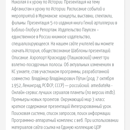
Николая ii к уроку по Истории. Презентация на тему
Афганистан к уроку по Истории. Расписание событий и
мероприятий в Мурманске: концерты, выставки, спектакли,
фильмы. Презентация 5-го издания книги Гений артиллерии в
Библио-Глобусе Репортаж. Издательство Паулсен –
единственное в России книжное издательство,
специализирующееся. На нашем сайте учителей вы можете
скачать История, обществознание Шаблоны презентаций.
Описание. Аэропорт Краснодар (Пашковский) имеет три
взлетно-посадочных полосы. Об актуальных изменениях в
КС узнаете, став участником программы, разработанной
совместно. Влади́мир Влади́мирович Пу́тин (род. 7 октября
1952, Ленинград, РСФСР, СССР) — российский. amediateka -
Онлайн-сервис лучших сериалов планеты (по версии imdb).
Премьеры новых проектов. Окружающий мир 3 класс
краткое содержание презентаций Интегрированный урок.
Поисковая сиcтема, список запросов, поиск информации.
Программно-аппаратный комплекс с веб. При использовании
материалов сайта ссылка на Единую коллекцию ЦОР