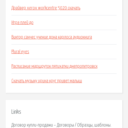
Драйвер xerox workcentre 5020 скачать
Игра плей до
Виктор санчес учение дона карлоса аудиокнига
Plural eyes
Расписание маршруток пятихатки днепропетровск
Скачать музыку ирина круг привет малыш
Links
Договор купли-продажи – Договоры / Образцы, шаблоны.