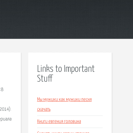
Links to Important
Stuff
 В
Мы мужики как мужики песня
2014).
скачать
ериала
Книги евгения головина