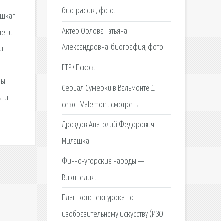
биография, фото.
гшкап
Актер Орлова Татьяна
имени
Александровна: биография, фото.
ти
ГТРК Псков.
пы:
Сериал Сумерки в Вальмонте 1
ы и
сезон Valemont смотреть.
Дроздов Анатолий Федорович.
Милашка.
Финно-угорские народы —
Википедия.
План-конспект урока по
изобразительному искусству (ИЗО