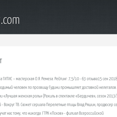
t.com
т
а ГИТИС – мастерская О.Я. Ремеза. Рейтинг: 7,5/10 - 63 отзыва15 сен 2018
людимый человек по прозвищу Гудини промышляет доставкой нелегалов.
и «Лучшая женская роль» (Рахиль в спектакле «Бердичев», сезон 2013/
й - Вокруг ТВ. Сюжет сериала Перелетные птицы Влад Ряшин, продюсер с
чат нас тому, что никогда. ГТРК «Псков» - филиал Всероссийской