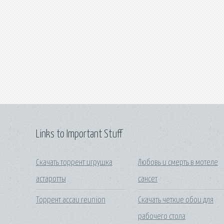
Links to Important Stuff
Скачать торрент игрушка
Любовь и смерть в мотеле
астаротты
сансет
Торрент ассаи reunion
Скачать четкие обои для
рабочего стола