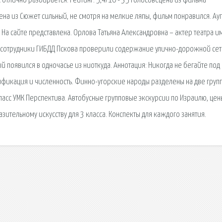
 отлично разбирается. Рейтинг: 5,4/10 - 35 голосовСцена из фильма
ена из Сюжет сильный, не смотря на мелкие ляпы, фильм понравился. Ау
. На сайте представлена. Орлова Татьяна Александровна – актер театра 
еле сотрудники ГИБДД Пскова проверили содержание улично-дорожной се
й появился в одночасье из ниоткуда. Аннотация: Никогда не бегайте под
сификация и численность. Финно-угорские народы разделены на две груп
ласс УМК Перспектива. Автобусные групповые экскурсии по Израилю, цен
ительному искусству для 3 класса. Конспекты для каждого занятия.