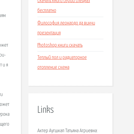
Скачать книги серии спецназ
бесплатно
иям
Философия леонардо да винчи
презентация
Photoshop книги скачать
Сюжет
ри-
Теплый пол и радиаторное
т и я
отопление схема
ти
Сюжет
Links
урока
ящего
Актер Аугшкап Татьяна Агриевна: