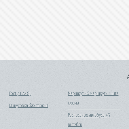
A
Гост 7122 85
Маршрут 26 маршрутки чита
схема
Минусовка бах творит
Расписание автобуса 45
витебск