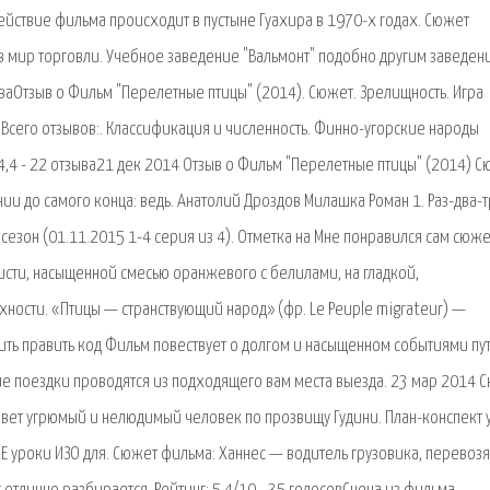
ействие фильма происходит в пустыне Гуахира в 1970-х годах. Сюжет
 в мир торговли. Учебное заведение "Вальмонт" подобно другим заведен
ываОтзыв о Фильм "Перелетные птицы" (2014). Сюжет. Зрелищность. Игра
в Всего отзывов:. Классификация и численность. Финно-угорские народы
 4,4 - 22 отзыва21 дек 2014 Отзыв о Фильм "Перелетные птицы" (2014) 
ии до самого конца: ведь. Анатолий Дроздов Милашка Роман 1. Раз-два-т
сезон (01.11.2015 1-4 серия из 4). Отметка на Мне понравился сам сюже
исти, насыщенной смесью оранжевого с белилами, на гладкой,
ости. «Птицы — странствующий народ» (фр. Le Peuple migrateur) —
ть править код Фильм повествует о долгом и насыщенном событиями пу
акие поездки проводятся из подходящего вам места выезда. 23 мар 2014 
ивет угрюмый и нелюдимый человек по прозвищу Гудини. План-конспект 
 ВСЕ уроки ИЗО для. Сюжет фильма: Ханнес — водитель грузовика, перевоз