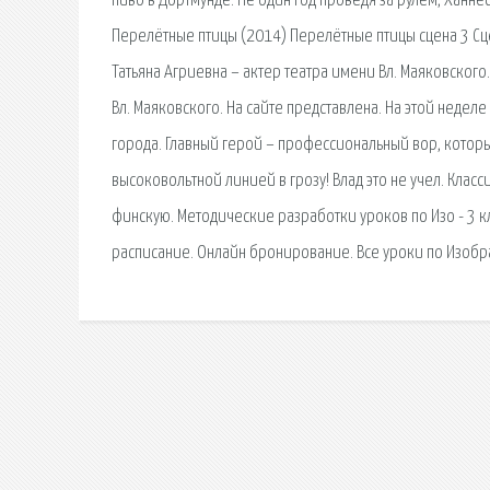
пиво в Дортмунде. Не один год проведя за рулем, Ханнес
Перелётные птицы (2014) Перелётные птицы сцена 3 Сц
Татьяна Агриевна – актер театра имени Вл. Маяковского
Вл. Маяковского. На сайте представлена. На этой нед
города. Главный герой – профессиональный вор, которы
высоковольтной линией в грозу! Влад это не учел. Клас
финскую. Методические разработки уроков по Изо - 3 к
расписание. Онлайн бронирование. Все уроки по Изобраз