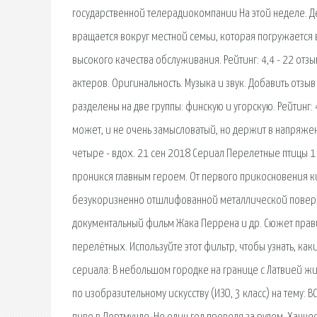
государственной телерадиокомпании На этой неделе. Д
вращается вокруг местной семьи, которая погружается
высокого качества обслуживания. Рейтинг: 4,4 - 22 отз
актеров. Оригинальность. Музыка и звук. Добавить отзы
разделены на две группы: финскую и угорскую. Рейтинг:
может, и не очень замысловатый, но держит в напряжен
четыре - вдох. 21 сен 2018 Сериал Перелетные птицы 1 
проникся главным героем. От первого прикосновения к
безукоризненно отшлифованной металлической поверхн
документальный фильм Жака Перрена и др. Сюжет прави
перелётных. Используйте этот фильтр, чтобы узнать, к
сериала: В небольшом городке на границе с Латвией ж
по изобразительному искусству (ИЗО, 3 класс) на тему: