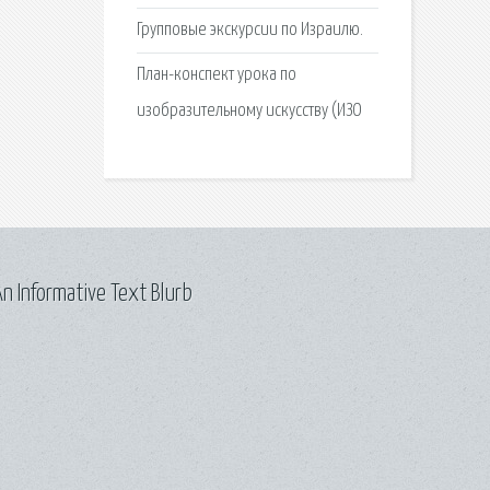
Групповые экскурсии по Израилю.
План-конспект урока по
изобразительному искусству (ИЗО
n Informative Text Blurb