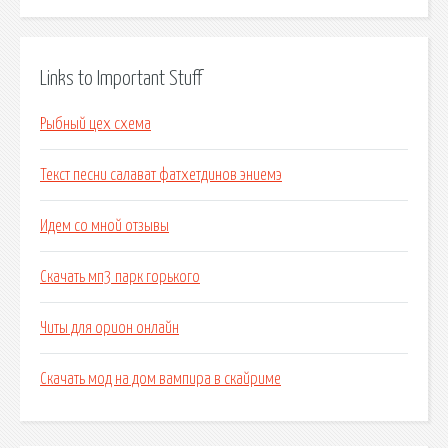
Links to Important Stuff
Рыбный цех схема
Текст песни салават фатхетдинов эниемэ
Идем со мной отзывы
Скачать мп3 парк горького
Читы для орион онлайн
Скачать мод на дом вампира в скайриме