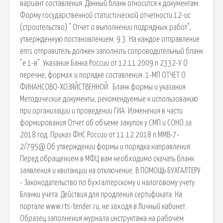
вариант составления. Данный бланк относится к документам.
Форму государственной статистической отчетности 12-ис
(строительство) " Отчет о выполнении подрядных работ",
утвержденную постановлением. 9.3. На каждое отправление
ems отправитель должен заполнить сопроводительный бланк
"e 1-в". Указание Банка России от 12.11.2009 n 2332-У О
перечне, формах и порядке составления. 1-МП ОТЧЕТ О
ФИНАНСОВО-ХОЗЯЙСТВЕННОЙ . Бланк формы и указания
Методические документы, рекомендуемые к использованию
при организации и проведении ГИА. Изменения в части
формирования Отчет об объеме закупок у СМП и СОНО за
2018 год. Приказ ФНС России от 11.12.2018 n ММВ-7-
2/795@ Об утверждении формы и порядка направления.
Перед обращением в МФЦ вам необходимо скачать бланк
заявления и квитанции на отключение. В ПОМОЩЬ БУХГАЛТЕРУ
- Законодательство по бухгалтерскому и налоговому учету.
Бланки учета. Действия для продления сертификата: На
портале www.rts-tender.ru, не заходя в Личный кабинет.
Образец заполнения журнала инструктажа на рабочем