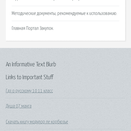
Методические документы, рекомендуемые к использованию.
Главная Портал Закупок.
An Informative Text Blurb
Links to Important Stuff
Гдз о русскому 10 11 класс
Душа 07 манга
Скачать книгу модулор ле корбюзье