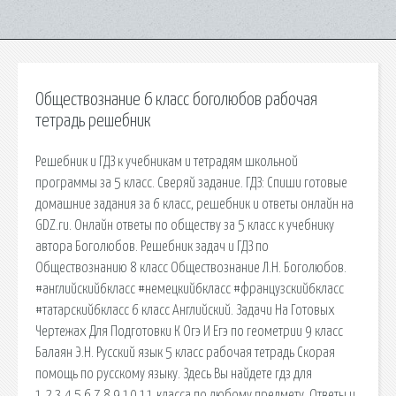
Обществознание 6 класс боголюбов рабочая
тетрадь решебник
Решебник и ГДЗ к учебникам и тетрадям школьной
программы за 5 класс. Сверяй задание. ГДЗ: Спиши готовые
домашние задания за 6 класс, решебник и ответы онлайн на
GDZ.ru. Онлайн ответы по обществу за 5 класс к учебнику
автора Боголюбов. Решебник задач и ГДЗ по
Обществознанию 8 класс Обществознание Л.Н. Боголюбов.
#английский6класс #немецкий6класс #французский6класс
#татарский6класс 6 класс Английский. Задачи На Готовых
Чертежах Для Подготовки К Огэ И Егэ по геометрии 9 класс
Балаян Э.Н. Русский язык 5 класс рабочая тетрадь Скорая
помощь по русскому языку. Здесь Вы найдете гдз для
1,2,3,4,5,6,7,8,9,10,11 класса по любому предмету. Ответы и