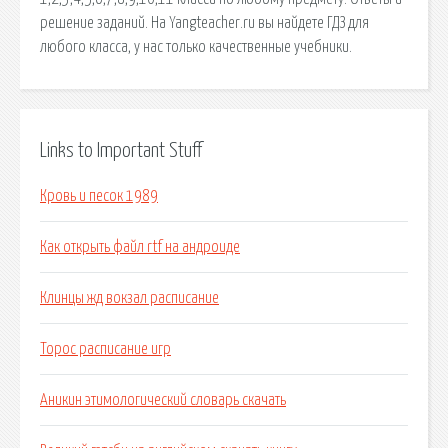
решение заданий. На Yangteacher.ru вы найдете ГДЗ для
любого класса, у нас только качественные учебники.
Links to Important Stuff
Кровь и песок 1989
Как открыть файл rtf на андроиде
Клинцы жд вокзал расписание
Торос расписание игр
Аникин этимологический словарь скачать