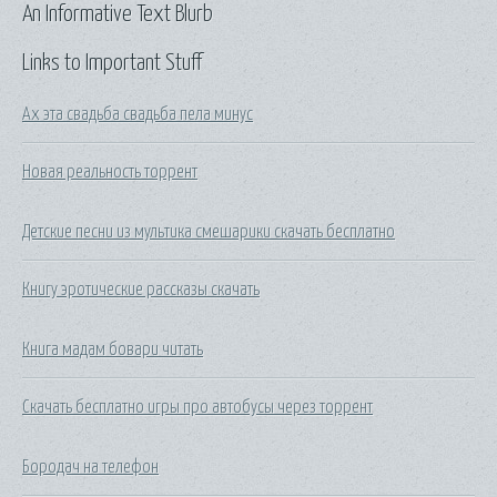
An Informative Text Blurb
Links to Important Stuff
Ах эта свадьба свадьба пела минус
Новая реальность торрент
Детские песни из мультика смешарики скачать бесплатно
Книгу эротические рассказы скачать
Книга мадам бовари читать
Скачать бесплатно игры про автобусы через торрент
Бородач на телефон