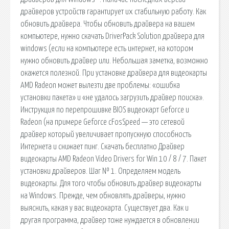
драйверов устройств гарантирует их стабильную работу. Как
обновить драйвера. Чтобы обновить драйвера на вашем
компьютере, нужно скачать DriverPack Solution драйвера для
windows (если на компьютере есть интернет, на котором
нужно обновить драйвер или. Небольшая заметка, возможно
окажется полезной. При установке драйвера для видеокарты
AMD Radeon может вылезти две проблемы: «ошибка
установки пакета» и «не удалось загрузить драйвер поиска».
Инструкция по перепрошивке BIOS видеокарт Geforce и
Radeon (на примере Geforce cFosSpeed — это сетевой
драйвер который увеличивает пропускную способность
Интернета и снижает пинг. Скачать бесплатно Драйвер
видеокарты AMD Radeon Video Drivers for Win 10 / 8 / 7. Пакет
установки драйверов. Шаг № 1. Определяем модель
видеокарты. Для того чтобы обновить драйвер видеокарты
на Windows. Прежде, чем обновлять драйверы, нужно
выяснить, какая у вас видеокарта. Существует два. Как и
другая программа, драйвер тоже нуждается в обновлении