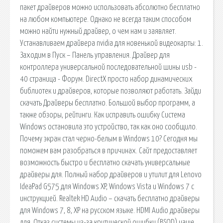
пакет драйверов можно использовать абсолютно бесплатно
на любом компьютере. Однако не всегда таким способом
можно найти нужный драйвер, о чем нам и заявляет.
Устанавливаем драйвера nvidia для новенькой видеокарты: 1.
Заходим в Пуск – Панель управления. Драйвер для
контроллера универсальной последовательной шины usb -
40 страница - Форум. DirectX просто набор динамических
библиотек и драйверов, которые позволяют работать. Зайди
скачать Драйверы бесплатно. Большой выбор программ, а
также обзоры, рейтинги. Как исправить ошибку Система
Windows остановила это устройство, так как оно сообщило.
Почему экран стал черно-белым в Windows 10? Сегодня мы
поможем вам разобраться в причинах. Сайт предоставляет
возможность быстро и бесплатно скачать универсальные
драйверы для. Полный набор драйверов и утилит для Lenovo
IdeaPad G575 для Windows XP, Windows Vista и Windows 7 с
инструкцией. Realtek HD Audio – скачать бесплатно драйверы
для Windows 7, 8, XP на русском языке. HDMI Audio драйверы
для. Отказ системы из-за критической ошибки (BSOD) чаще