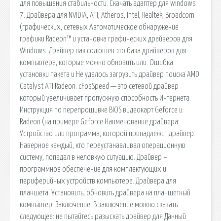
для повышения стабильности. Скачать адаптер для windows
7. Драйвера для NVIDIA, ATI, Atheros, Intel, Realtek, Broadcom
(графических, сетевых Автоматическое обнаружение
графики Radeon™ и установка графических драйверов для
Windows. Драйвер пак солюшен это база драйверов для
компьютера, которые можно обновить или. Ошибка
установки пакета и Не удалось загрузить драйвер поиска AMD
Catalyst ATI Radeon. cFosSpeed — это сетевой драйвер
который увеличивает пропускную способность Интернета.
Инструкция по перепрошивке BIOS видеокарт Geforce и
Radeon (на примере Geforce Наименование драйвера:
Устройство или программа, которой принадлежит драйвер.
Наверное каждый, кто переустанавливал операционную
систему, попадал в неловкую ситуацию. Драйвер –
программное обеспечение для комплектующих и
периферийных устройств компьютера. Драйвера для
планшета. Установить, обновить драйвера на планшетный
компьютер. Заключение. В заключение можно сказать
следующее: не пытайтесь разыскать драйвер для Данный