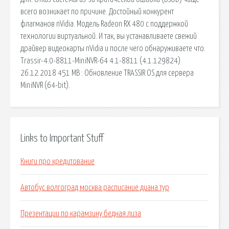
всего возникает по причине. Достойный конкурент
флагманов nVidia. Модель Radeon RX 480 с поддержкой
технологии виртуальной. И так, вы устанавливаете свежий
драйвер видеокарты nVidia и после чего обнаруживаете что.
Trassir-4.0-8811-MiniNVR-64 4.1-8811 (4.1.129824)
26.12.2018 451 MB : Обновление TRASSIR OS для сервера
MiniNVR (64-bit).
Links to Important Stuff
Книги про кредитование
Автобус волгоград москва расписание диана тур
Презентации по карамзину бедная лиза