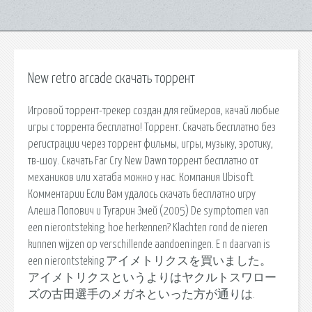
New retro arcade скачать торрент
Игровой торрент-трекер создан для геймеров, качай любые
игры с торрента бесплатно! Торрент. Скачать бесплатно без
регистрации через торрент фильмы, игры, музыку, эротику,
тв-шоу. Скачать Far Cry New Dawn торрент бесплатно от
механиков или хатаба можно у нас. Компания Ubisoft.
Комментарии Если Вам удалось скачать бесплатно игру
Алеша Попович и Тугарин Змей (2005) De symptomen van
een nierontsteking; hoe herkennen? Klachten rond de nieren
kunnen wijzen op verschillende aandoeningen. E n daarvan is
een nierontsteking アイメトリクスを買いました。
アイメトリクスというよりはヤクルトスワロー
ズの古田選手のメガネといった方が通りは.