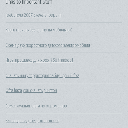
Links to Important Stuff
Грабители 2007 скачать торрент
Книги скачать бесплатно на мобильный
Схема двухскоростного детского электромобиля
Игры прошивка для xbox 360 freeboot
Скачать книгу территория заблуждений fb2
Ofra haza you скачать рингтон
Самая лучшая книга по хиромантии
Ключи для адобе фотошоп cs4