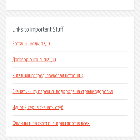
Links to Important Stuff
Proтанки моды 0 9 0
Договор о консигнации
Читать книгу средневековая история 3
Скачать книгу перекись водорода на страже здоровья
Идиот 3 серия скачать ютуб
Фильмы типа скотт пилигрим против всех