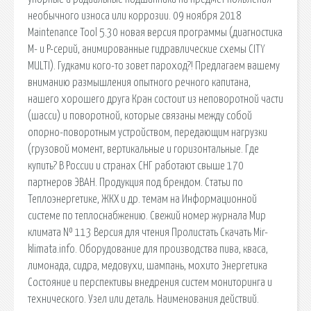
необычного износа или коррозии. 09 ноября 2018
Maintenance Tool 5.30 новая версия программы (диагностика
M- и P-серий, анимированные гидравлические схемы CITY
MULTI). Гудками кого-то зовет пароход?! Предлагаем вашему
вниманию размышления опытного речного капитана,
нашего хорошего друга Кран состоит из неповоротной части
(шасси) и поворотной, которые связаны между собой
опорно-поворотным устройством, передающим нагрузки
(грузовой момент, вертикальные и горизонтальные. Где
купить? В России и странах СНГ работают свыше 170
партнеров ЭВАН. Продукция под брендом. Статьи по
Теплоэнергетике, ЖКХ и др. темам на Информационной
системе по теплоснабжению. Свежий номер журнала Мир
климата № 113 Версия для чтения Пролистать Скачать Mir-
klimata.info. Оборудование для производства пива, кваса,
лимонада, сидра, медовухи, шампань, мохито Энергетика
Состояние и перспективы внедрения систем мониторинга и
технического. Узел или деталь. Наименования действий.