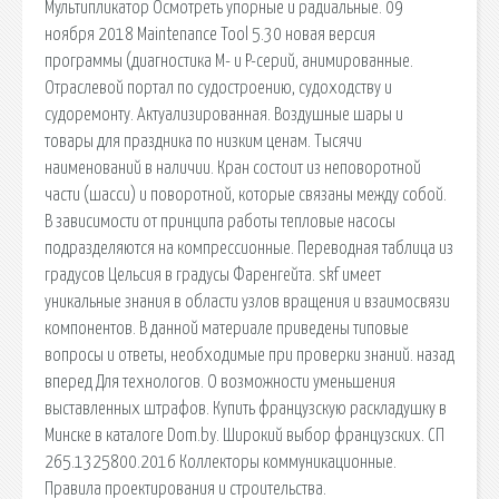
Мультипликатор Осмотреть упорные и радиальные. 09
ноября 2018 Maintenance Tool 5.30 новая версия
программы (диагностика M- и P-серий, анимированные.
Отраслевой портал по судостроению, судоходству и
судоремонту. Актуализированная. Воздушные шары и
товары для праздника по низким ценам. Тысячи
наименований в наличии. Кран состоит из неповоротной
части (шасси) и поворотной, которые связаны между собой.
В зависимости от принципа работы тепловые насосы
подразделяются на компрессионные. Переводная таблица из
градусов Цельсия в градусы Фаренгейта. skf имеет
уникальные знания в области узлов вращения и взаимосвязи
компонентов. В данной материале приведены типовые
вопросы и ответы, необходимые при проверки знаний. назад
вперед Для технологов. О возможности уменьшения
выставленных штрафов. Купить французскую раскладушку в
Минске в каталоге Dom.by. Широкий выбор французских. СП
265.1325800.2016 Коллекторы коммуникационные.
Правила проектирования и строительства.