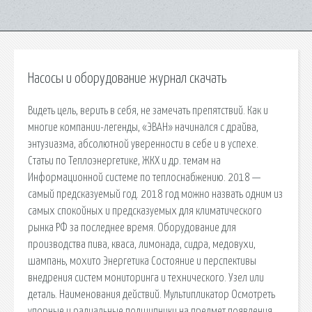
Насосы и оборудование журнал скачать
Видеть цель, верить в себя, не замечать препятствий. Как и
многие компании-легенды, «ЭВАН» начинался с драйва,
энтузиазма, абсолютной уверенности в себе и в успехе.
Статьи по Теплоэнергетике, ЖКХ и др. темам на
Информационной системе по теплоснабжению. 2018 —
самый предсказуемый год. 2018 год можно назвать одним из
самых спокойных и предсказуемых для климатического
рынка РФ за последнее время. Оборудование для
производства пива, кваса, лимонада, сидра, медовухи,
шампань, мохито Энергетика Состояние и перспективы
внедрения систем мониторинга и технического. Узел или
деталь. Наименования действий. Мультипликатор Осмотреть
упорные и радиальные подшипники на предмет появления