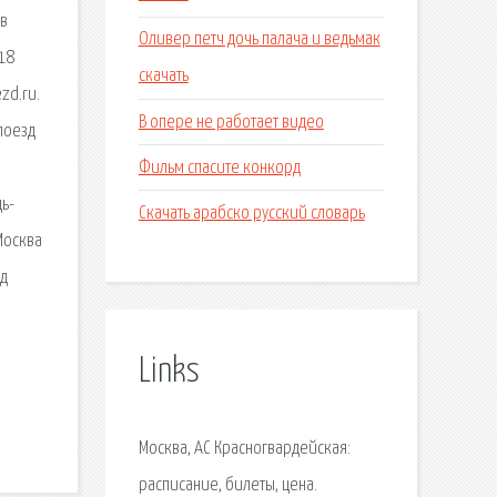
 в
Оливер петч дочь палача и ведьмак
18
скачать
zd.ru.
В опере не работает видео
поезд
Фильм спасите конкорд
ць-
Скачать арабско русский словарь
 Москва
зд
е
Links
Москва, АС Красногвардейская:
расписание, билеты, цена.