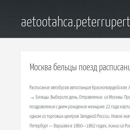
aetootahca.peterruper
Москва бельцы поезд расписан
Расписание автобусов автостанция Красногвардейская. 
→ Бельцы. Выберите день, Отправление. из Москвы. При
поздравления с днем рождения женщине 22 года картин
одним из торговых центров Западной России. Новое зна
Петербург — Варшава в 1860—1862 годах, линии из Риги