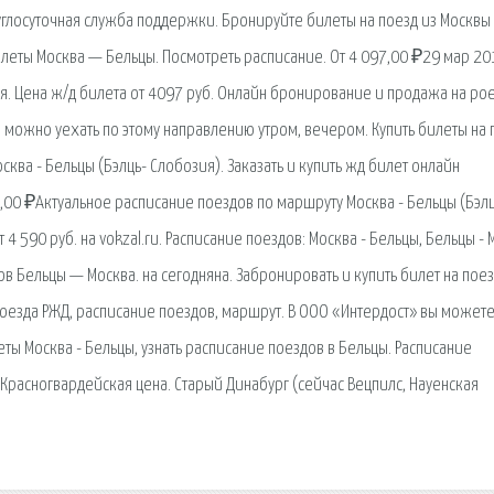
глосуточная служба поддержки. Бронируйте билеты на поезд из Москвы
илеты Москва — Бельцы. Посмотреть расписание. От 4 097,00 ₽29 мар 20
. Цена ж/д билета от 4097 руб. Онлайн бронирование и продажа на poe
о можно уехать по этому направлению утром, вечером. Купить билеты на 
ква - Бельцы (Бэлць- Слобозия). Заказать и купить жд билет онлайн
153,00 ₽Актуальное расписание поездов по маршруту Москва - Бельцы (Бэл
 4 590 руб. на vokzal.ru. Расписание поездов: Москва - Бельцы, Бельцы -
дов Бельцы — Москва. на сегодняна. Забронировать и купить билет на пое
 поезда РЖД, расписание поездов, маршрут. В ООО «Интердост» вы может
еты Москва - Бельцы, узнать расписание поездов в Бельцы. Расписание
 Красногвардейская цена. Старый Динабург (сейчас Вецпилс, Науенская