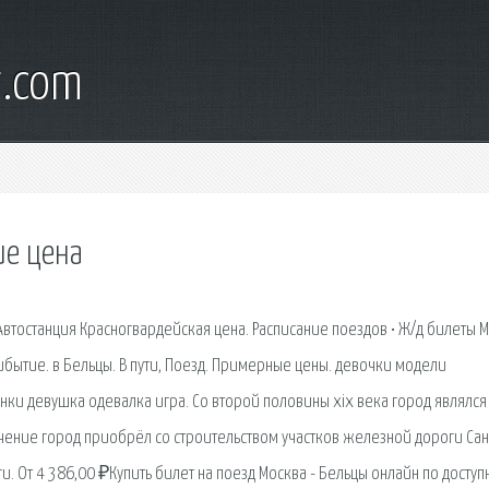
t.com
ие цена
Автостанция Красногвардейская цена. Расписание поездов • Ж/д билеты 
бытие. в Бельцы. В пути, Поезд. Примерные цены. девочки модели
ки девушка одевалка игра. Со второй половины xix века город являлся
чение город приобрёл со строительством участков железной дороги Сан
. От 4 386,00 ₽Купить билет на поезд Москва - Бельцы онлайн по доступ