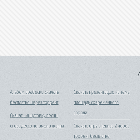
A
Альбом арабески скачать
Скачать презентацию на тему
бесплатно через торрент
площадь современного
города
Скачать минусовку песни
стюардесса по имени жанна
Скачать игру спецназ 2 через
торрент бесплатно