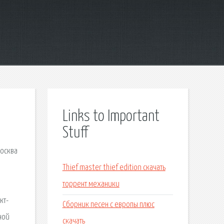
Links to Important
Stuff
Москва
Thief master thief edition скачать
торрент механики
кт-
Сборник песен с европы плюс
ной
скачать