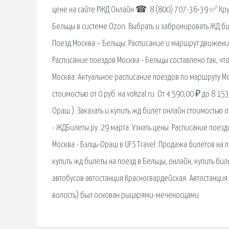
цене на сайте РЖД Онлайн ☎: 8 (800) 707-36-39 ✅ Кру
Бельцы в системе Ozon. Выбрать и забронировать ЖД б
Поезд Москва – Бельцы. Расписание и маршрут движения
Расписание поездов Москва - Бельцы составлено так, чт
Москва. Актуальное расписание поездов по маршруту Мос
стоимостью от 0 руб. на vokzal.ru. От 4 590,00 ₽ до 8 
Ораш ). Заказать и купить жд билет онлайн стоимостью от
- ЖДБилеты.ру. 29 марта. Узнать цены. Расписание поез
Москва - Бэлць-Ораш в UFS.Travel. Продажа билетов на
купить жд билеты на поезд в Бельцы, онлайн, купить бил
автобусов автостанция Красногвардейская. Автостанция
волость) был основан рыцарями-меченосцами.