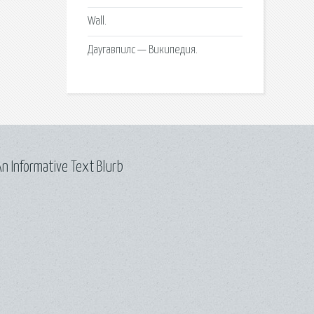
Wall.
Даугавпилс — Википедия.
n Informative Text Blurb