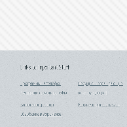
Links to Important Stuff
Программы на телефон
Несущие и ограждающие
бесплатно скачать на nokia
конструкции pdf
Расписание работы
Вторые торрент скачать
сбербанка в воронеже