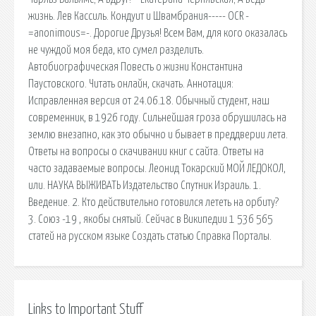
жизнь. Лев Кассиль. Кондуит и Швамбрания----- OCR -
=anonimous=-. Дорогие Друзья! Всем Вам, для кого оказалась
не чуждой моя беда, кто сумел разделить.
Автобиографическая Повесть о жизни Константина
Паустовского. Читать онлайн, скачать. Аннотация:
Исправленная версия от 24.06.18. Обычный студент, наш
современник, в 1926 году. Сильнейшая гроза обрушилась на
землю внезапно, как это обычно и бывает в преддверии лета.
Ответы на вопросы о скачивании книг с сайта. Ответы на
часто задаваемые вопросы. Леонид Токарский МОЙ ЛЕДОКОЛ,
или. НАУКА ВЫЖИВАТЬ Издательство Спутник Израиль. 1.
Введение. 2. Кто действительно готовился лететь на орбиту?
3. Союз -19 , якобы снятый. Сейчас в Википедии 1 536 565
статей на русском языке Создать статью Справка Порталы.
Links to Important Stuff