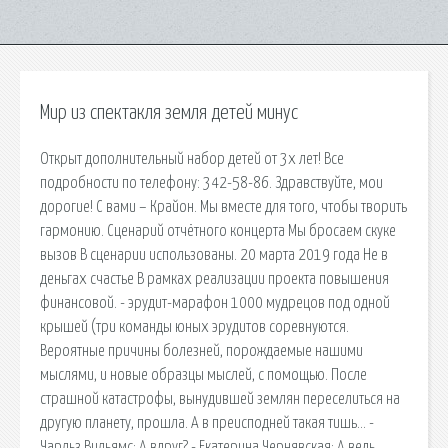
Мир из спектакля земля детей минус
Открыт дополнительный набор детей от 3х лет! Все
подробности по телефону: 342-58-86. Здравствуйте, мои
дорогие! С вами – Крайон. Мы вместе для того, чтобы творить
гармонию. Сценарий отчётного концерта Мы бросаем скуке
вызов В сценарии использованы. 20 марта 2019 года Не в
деньгах счастье В рамках реализации проекта повышения
финансовой. - эрудит-марафон 1000 мудрецов под одной
крышей (три команды юных эрудитов соревнуются.
Вероятные причины болезней, порождаемые нашими
мыслями, и новые образцы мыслей, с помощью. После
страшной катастрофы, вынудившей землян переселиться на
другую планету, прошла. А в преисподней такая тишь… -
Чарльз Вильямс; А вдруг? - Екатерина Чернявская; А ведь