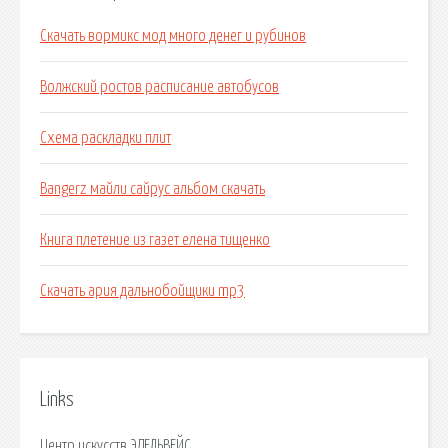
Скачать вормикс мод много денег и рубинов
Волжский ростов расписание автобусов
Схема раскладки плит
Bangerz майли сайрус альбом скачать
Книга плетение из газет елена тищенко
Скачать ария дальнобойщики mp3
Links
Центр искусств ЭДЕЛЬВЕЙС.