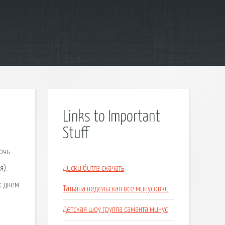
Links to Important
Stuff
очь
я).
Диски битлз скачать
с днем
Татьяна недельская все минусовки
Детская шоу группа саманта минус