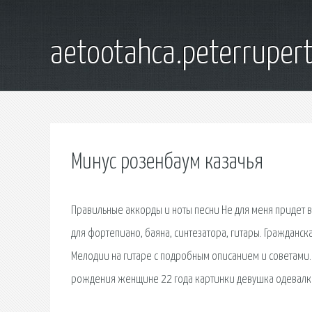
aetootahca.peterruper
Минус розенбаум казачья
Правильные аккорды и ноты песни Не для меня придет ве
для фортепиано, баяна, синтезатора, гитары. Гражданск
Мелодии на гитаре с подробным описанием и советами.
рождения женщине 22 года картинки девушка одевалка