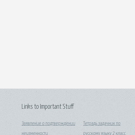
Links to Important Stuff
Заявление о подтверждении
Тетрадь задачник по
неизменности
русскому языку 2 класс