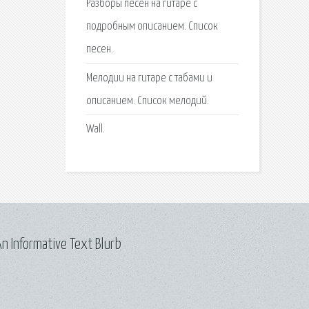
Разборы песен на гитаре с
подробным описанием. Список
песен.
Мелодии на гитаре с табами и
описанием. Список мелодий.
Wall.
n Informative Text Blurb