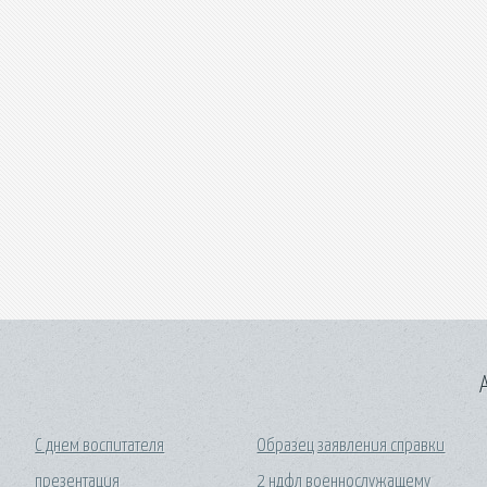
A
С днем воспитателя
Образец заявления справки
презентация
2 ндфл военнослужащему