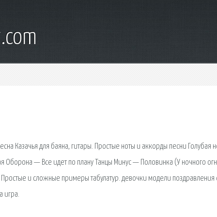
t.com
сна Казачья для баяна, гитары. Простые ноты и аккорды песни Голубая н
ая Оборона — Все идет по плану Танцы Минус — Половинка (У ночного огн
 Простые и сложные примеры табулатур. девочки модели поздравления 
 игра.