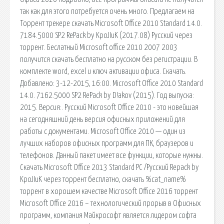
так как для этого потребуется очень много. Предлагаем на
Торрент трекере скачать Microsoft Office 2010 Standard 14.0.
7184.5000 SP2 RePack by KpoJIuK (2017.08) Русский через
торрент. Беслатный Microsoft office 2010 2007 2003
получится скачать бесплатно на русском без регистрации. В
комплекте word, excel и ключ активации офиса. Скачать.
Добавлено: 3-12-2015, 16:00. Microsoft Office 2010 Standard
14.0. 7162.5000 SP2 RePack by D!akov (2015). Год выпуска:
2015. Версия:. Русский Microsoft Office 2010 - это новейшая
на сегодняшний день версия офисных приложений для
работы с документами. Microsoft Office 2010 — один из
лучших наборов офисных программ для ПК, браузеров и
телефонов. Данный пакет имеет все функции, которые нужны.
Скачать Microsoft Office 2013 Standard PC /Русский Repack by
KpoJIuK через торрент бесплатно, скачать %cat_name%
торрент в хорошем качестве Microsoft Office 2016 торрент
Microsoft Office 2016 – технологический прорыв в Офисных
программ, компания Майкрософт является лидером софта