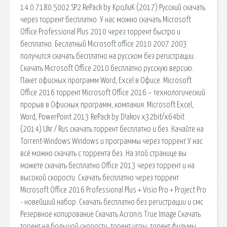
14.0.7180.5002 SP2 RePack by KpoJIuK (2017) Русский скачать
через торрент бесплатно. У нас можно скачать Microsoft
Office Professional Plus 2010 через торрент быстро и
бесплатно. Беслатный Microsoft office 2010 2007 2003
получится скачать бесплатно на русском без регистрации.
Скачать Microsoft Office 2010 бесплатно русскую версию.
Пакет офисных программ Word, Excel в Офисе. Microsoft
Office 2016 торрент Microsoft Office 2016 – технологический
прорыв в Офисных программ, компания. Microsoft Excel,
Word, PowerPoint 2013 RePack by D!akov x32bit/x64bit
(2014) Ukr / Rus скачать торрент бесплатно и без. Качайте на
Torrent-Windows Windows и программы через торрент.У нас
всё можно скачать с торрента без. На этой странице вы
можете скачать бесплатно Office 2013 через торрент и на
высокой скорости. Скачать бесплатно через торрент
Microsoft Office 2016 Professional Plus + Visio Pro + Project Pro
- новейший набор. Скачать бесплатно без регистрации и смс
Резервное копирование Скачать Acronis True Image Скачать
торент на большой скорости, торент игры, торент фильмы,