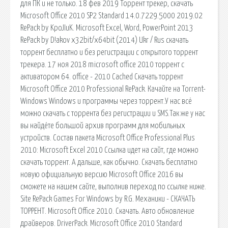
для ПК и не только. 18 фев 2019 Торрент трекер, скачать
Microsoft Office 2010 SP2 Standard 14.0.7229.5000 2019.02
RePack by KpoJIuK. Microsoft Excel, Word, PowerPoint 2013
RePack by D!akov x32bit/x64bit (2014) Ukr / Rus скачать
торрент бесплатно и без регистрации с открытого торрент
трекера. 17 ноя 2018 microsoft office 2010 торрент с
активатором 64. office - 2010 Cached Скачать торрент
Microsoft Office 2010 Professional RePack. Качайте на Torrent-
Windows Windows и программы через торрент.У нас всё
можно скачать с торрента без регистрации и SMS.Так же у нас
вы найдёте большой архив программ для мобильных
устройств. Состав пакета Microsoft Office Professional Plus
2010: Microsoft Excel 2010 Ссылка идет на сайт, где можно
скачать торрент. А дальше, как обычно. Скачать бесплатно
новую официальную версию Microsoft Office 2016 вы
сможете на нашем сайте, выполнив переход по ссылке ниже.
Site RePack Games For Windows by R.G. Механики - СКАЧАТЬ
ТОРРЕНТ. Microsoft Office 2010. Скачать. Авто обновление
драйверов. DriverPack. Microsoft Office 2010 Standard