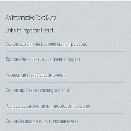
An Informative Text Blurb
Links to Important Stuff
Скачать картинку на рабочий стол ангри бердс
Драгон эйдж 3 инквизиция скачать торрент
Несчастный случай альбом скачать
Скачать драйвера samsung scx 3400
Расписание самолетов из новосибирска в египет
Скачать бесплатно книги милослав князев