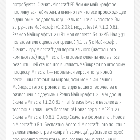
потребуется. Скачать Minecraft PE. Чем же майнкрафт pe
приглянуться геймерам, а именно тем что все происходящее
в данном мире довольно уникальное и очень простое. Вы
загружаете Майнкрафт v1.2.0.81 мод Latest APK 1.2.0.81.
Размер Майнкрафт v1.2.0.81 мод является 64.02MB. Над 391
пользователи оценивают средний 3.1 из 5 о Майнкрафт.
Скачать игру Minecraft для персонального (настольного
компьютера) под Minecraft - игровые клиенты чистые. Все
реалистичней становится выглядеть Майнкрафт по игровому
процессу. Minecraft — мобильная версия популярной
песочницы с открытым миром, режимом выживания и
Майнкрафт это огромное поле для вашего творчества и
развлечения с друзьями. Релиз Майнкрафт 1.2 на Андроид.
Скачать Minecraft 1.2.0.81 Final Release Вместе веселее для
телефона и планшета бесплатно! Новая версия MCPE 1.2.0.
Скачать Minecraft 0.8.1. Обзор Скачать в формате rar. Новое
в Minecraft 0.8.1. Бесплатно. Android. Minecraft - это поистине
увлекательная игра в жанре "песочница", действие которой
происходит в открытом мире, созданном из различных