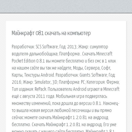
Майнкрафт 081 скачать на компьютер
Разработчик: SCS Software; Год: 2013; Жанр: симулятор
водителя-дальнобойщика; Платформа:. Скачать Minecraft
Pocket Edition 0.8.1 вы можете бесплатно и без смс в 1 клик
на нашем сайте вы так же найдете, Моды, Сервера, Софт,
Карты, Текстуры Android. Разработчик: Giants Software; Год:
2016; Жанр: Simulator, 3D; Платформа: PC; Категория: Ферма;
Тип издания: RePack. Пользователи Android играют в Minecraft
ещё с августа 2011 года. Мобильная игра подверглась
множеству изменений, пока дошла до версии 0.8.1. Наконец-
то вышла новая версия любимой песочницы и вы прямо
сейчас можете скачать Майнкрафт 1.2.0.81 на андроид
бесплатно. Скачать Майнкрафт 1.2.0.81 на андроид. Его уже
можно скачать с нашего сайта бесплатно. Майнкрафт 1.8.1