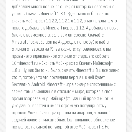
добавляет много новых плюшек, от которых невозможно
устоять. Скачать Minecraft 1.8.1. Здесь можно бесплатно
скачать майнкрафт 1.12.2, 1.12.1 и 1.12, а так же узнать, что
нового добавили в Minecraft версии 1.12. А добавили новые
блоки и возможности, если вам интересно. Скачайте
Minecraft Pocket Edition на Андроид и попробуйте найти
отличия от версии на PC, вы скажите: «управление», и вы
правы - это единственное отличие от старшего собрата.
10minecraft.ru » Скачать Майнкрафт » Скачать Майнкрафт
1.8.1. Ну, как бы то ни было, скачать Minecraft 1.8.1 всё равно
стоит, потому что это последняя версия и к ней будет.
Бесплатно. Android. Minecraft - игра в жанре «песочницы» с
элементами выживания в открытом мире, которая в свое
время взорвала мир. Майнкрафт - данный проект многим
уже давно известен и имеет огромную популярность у
игроков. Уже сейчас игра пришла на андроид, а главной ее
задачей является масштабная. Долгожданное обновление
появилось на самой популярной игре Майнкрафт ПЕ. Не