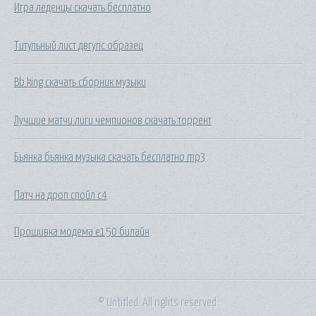
Игра леденцы скачать бесплатно
Титульный лист двгупс образец
Bb king скачать сборник музыки
Лучшие матчи лиги чемпионов скачать торрент
Бьянка бьянка музыка скачать бесплатно mp3
Патч на дроп спойл с4
Прошивка модема е150 билайн
© Untitled. All rights reserved.