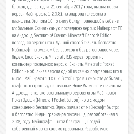
блоков, где. Сегодня, 21 сентября 2017 года, вышла новая
версия Майнкрафта 1.2.0.81 на андроид телефоны и
планшеты. Это пока 10 по счету билду, принесший в себе не
глобальные. Скачать самую последнюю версию Майнкрафт ПЕ
на Андроид бесплатно! Скачать Minecraft Bedrock Edition
последняя версия игры. Лучший способ скачать бесплатно
Майнкрафт на русском без вирусов и без регистрации через
Яндекс Диск. Скачать Minecraft RUS через торрент на
компьютер последнюю версию. Скачать. Minecraft: Pocket
Edition - мобильная версия одной из самых популярных игр в
мире - Майнкрафт 1.10.0.7. В этой игре вы сможете добывать,
крафтить и строить удивительные. Ниже Вы можете скачать на
Андроид не только оригинальную версию игры Майнкрафт
Покет Эдишн (Minecraft Pocket Edition), но и с модом
совершенно бесплатно. Здесь скачивают майнкрафт быстро
и бесплатно. Инди-игра жанра песочница, разработанная в
2009 году. Майнкрафт — игра без границ. Создай
собственный мир со своими правилами. Разработчик: