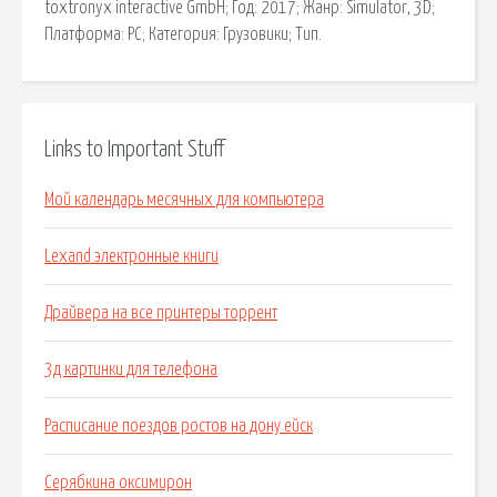
toxtronyx interactive GmbH; Год: 2017; Жанр: Simulator, 3D;
Платформа: PC; Категория: Грузовики; Тип.
Links to Important Stuff
Мой календарь месячных для компьютера
Lexand электронные книги
Драйвера на все принтеры торрент
3д картинки для телефона
Расписание поездов ростов на дону ейск
Серябкина оксимирон