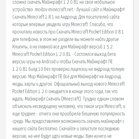
сложно скачать Майнкрафт 1.2.0.81 на свое мобильное
устройство. modov-minecraft.net - Лучший сайт о Майнкрафт!
Скачать Minecraft 1.8.1 на Андроид: Для посетителей сайта
которые впервые увидели игру Minecraft. Спасибо, что
прочитали новость про Скачать Minecraft Pocket Edition 0.8.1
для телефона, в этом же разделе вы можете найти другие
Клиенты, а на главной все для Майнкрафт версий 1.5.2.
Minecraft Pocket Edition 1.2.0.81 - Состоялся выход бета
версии игры на Android и чтобы Скачать Майнкрафт ПЕ
1.2.0.81 Билд 10 без проверки лицензии на андроид полную
версию. Мир Майнкрафт ПЕ Всё для Майнкрафт на Андроид:
моды, карты и другое. Официальный выход нового Minecraft
Pocket Edition 1.2.0 ожидается в конце этого года, так что
ждать. Майнкрафт Скачать (Minecraft). Трудно одним словом
объяснить несведущему человеку, что такое игра Minecraft, и
еще труднее - отчего она приобрела бешеную популярность
среди. Мы предоставляем возможность скачать майнкрафт с
нашего сайта бесплатно. Скачайте и запустите последнюю
версию, на неё будут идти новые моды. Вам ничего не