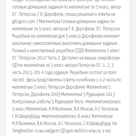
готовые домашние задания по математике за 5 класс, автор
Л.Г. Петерсон, Г.В. Дорофеев, спиши решения и ответы на
gdzguru.com. / Математика Готовые домашние задани по
математике за 5 класс авторов Г.В. Дорофеев, Л.Г. Петерсон.
Решебник по математике для 5 класса Дорофеева поможет
школьнику самостоятельно выполнять домашние задания.
Полный и качественный решебник (ГДЗ) Математика 2 класс
Л.Г. Петерсон 2010 Часть 3. Доступно на ваших смартфонах.
ГДЗ по математике за 3 класс автора Петерсон Л.Г. 1, 2, 3
часть 2015-2014 года издания. Решебник состоит из трех
частей. Здесь представлены ответы к учебнику 1 и 2 часть по
математике 5 класс Петерсон Дорофеев. Математика 5
Петерсон, Дорофеев 2009 Математика 5 Рудницкая 2013
Контрольные работы 5 Рудницкая Часть. #математика5класс
5 класс Математика. Н.Я.Виленкин, В.И.Жохов, А.С.Чесноков,
С.И.Шварцбурд. #математика6класс 6 класс Математика.
Н.Я.Виленкин, В.И.Жохов, А.С.Чесноков, С.И.Шварцбурд. На
Yangteacher.ru вы найдете ГДЗ для любого класса, у нас