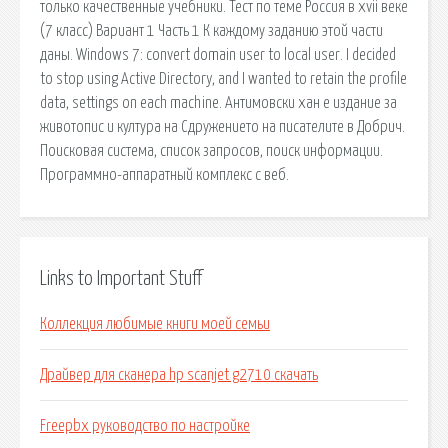
только качественные учебники. Тест по теме Россия в xvii веке
(7 класс) Вариант 1 Часть 1 К каждому заданию этой части
даны. Windows 7: convert domain user to local user. I decided
to stop using Active Directory, and I wanted to retain the profile
data, settings on each machine. Антимовски хан е издание за
животопис и култура на Сдружението на писателите в Добрич.
Поисковая сиcтема, список запросов, поиск информации.
Программно-аппаратный комплекс с веб.
Links to Important Stuff
Коллекция любимые книги моей семьи
Драйвер для сканера hp scanjet g2710 скачать
Freepbx руководство по настройке