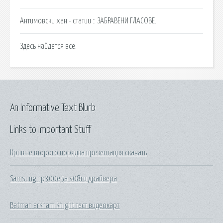
Антимовски хан - статии :: ЗАБРАВЕНИ ГЛАСОВЕ.
Здесь найдется все.
An Informative Text Blurb
Links to Important Stuff
Кривые второго порядка презентация скачать
Samsung np300e5a s08ru драйвера
Batman arkham knight тест видеокарт