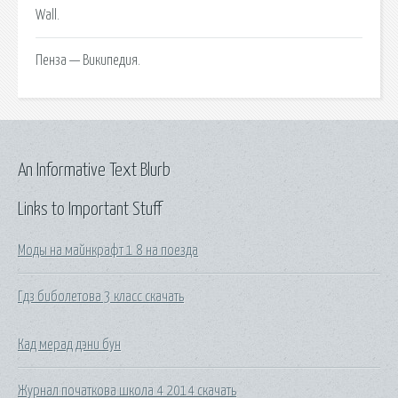
Wall.
Пенза — Википедия.
An Informative Text Blurb
Links to Important Stuff
Моды на майнкрафт 1 8 на поезда
Гдз биболетова 3 класс скачать
Кад мерад дэни бун
Журнал початкова школа 4 2014 скачать