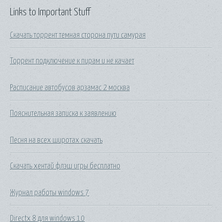
Links to Important Stuff
Скачать торрент темная сторона пути самурая
Торрент подключение к пирам и не качает
Расписание автобусов арзамас 2 москва
Пояснительная записка к заявлению
Песня на всех широтах скачать
Скачать хентай флэш игры бесплатно
Журнал работы windows 7
Directx 8 для windows 10