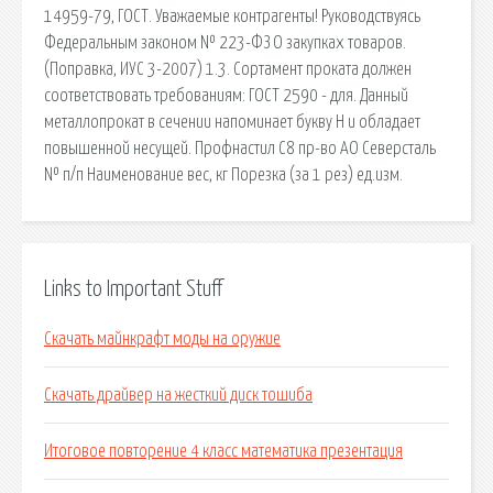
14959-79, ГОСТ. Уважаемые контрагенты! Руководствуясь
Федеральным законом № 223-ФЗ О закупках товаров.
(Поправка, ИУС 3-2007) 1.3. Сортамент проката должен
соответствовать требованиям: ГОСТ 2590 - для. Данный
металлопрокат в сечении напоминает букву Н и обладает
повышенной несущей. Профнастил С8 пр-во АО Северсталь
№ п/п Наименование вес, кг Порезка (за 1 рез) ед.изм.
Links to Important Stuff
Скачать майнкрафт моды на оружие
Скачать драйвер на жесткий диск тошиба
Итоговое повторение 4 класс математика презентация