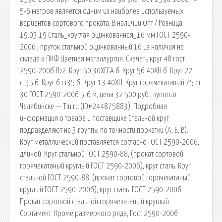
5-6 метров является одним из наиболее используемых
вариантов сортового проката. В наличии Опт / Розница;
19.03.19 Сталь_круглая оцинкованная_16 мм ГОСТ 2590-
2006 , пруток стальной оцинкованный 16 из наличия на
складе в ПКФ Цветная металлургия. Скачать круг 48 гост
2590-2006 fb2. Круг 50 30ХГСА 6. Круг 56 40ХН 6. Круг 22
ст35 6. Круг 6 ст35 6. Круг 13 40ХН. Круг горячекатаный 75 ст.
30 ГОСТ 2590-2006 5-6 м, цена 32 500 руб., купить в
Челябинске — Tiu.ru (ID#244875883). Подробная
информация о товаре и поставщике Стальной круг
подразделяют на 3 группы по точности прокатки (А, Б, В).
Круг металлический поставляется согласно ГОСТ 2590-2006,
длиной. Круг стальной ГОСТ 2590-88, (прокат сортовой
горячекатаный круглый ГОСТ 2590-2006), круг сталь. Круг
стальной ГОСТ 2590-88, (прокат сортовой горячекатаный
круглый ГОСТ 2590-2006), круг сталь. ГОСТ 2590-2006
Прокат сортовой стальной горячекатаный круглый.
Сортамент. Кроме размерного ряда, Гoct 2590-2006