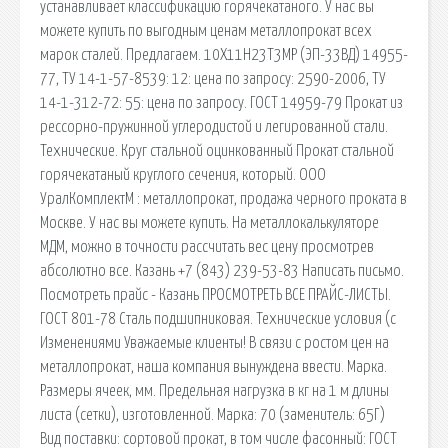
устанавливает классификацию горячекатаного. У нас вы
можете купить по выгодным ценам металлопрокат всех
марок сталей. Предлагаем. 10Х11Н23Т3МР (ЭП-33ВД) 14955-
77, ТУ 14-1-57-8539: 12: цена по запросу: 2590-2006, ТУ
14-1-312-72: 55: цена по запросу. ГОСТ 14959-79 Прокат из
рессорно-пружинной углеродистой и легированной стали.
Технические. Круг стальной оцинкованный Прокат стальной
горячекатаный круглого сечения, который. ООО
УралКомплектМ : металлопрокат, продажа черного проката в
Москве. У нас вы можете купить. На металлокалькуляторе
МДМ, можно в точности рассчитать вес цену просмотрев
абсолютно все. Казань +7 (843) 239-53-83 Написать письмо.
Посмотреть прайс - Казань ПРОСМОТРЕТЬ ВСЕ ПРАЙС-ЛИСТЫ.
ГОСТ 801-78 Сталь подшипниковая. Технические условия (с
Изменениями Уважаемые клиенты! В связи с ростом цен на
металлопрокат, наша компания вынуждена ввести. Марка.
Размеры ячеек, мм. Предельная нагрузка в кг на 1 м длины
листа (сетки), изготовленной. Марка: 70 (заменитель: 65Г)
Вид поставки: сортовой прокат, в том числе фасонный: ГОСТ