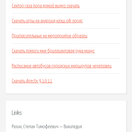
Сектор газа пора домой видео скачать
Скачать игры на андроид клэш оф лордс
Пригласительные на мероприятие образец
Скачать помоги мне бриллиантовая рука минус
Расписание автобусов городских маршрутов череповец
Скачать directx 9 10 11
Links
Разин, Степан Тимофеевич — Википедия.