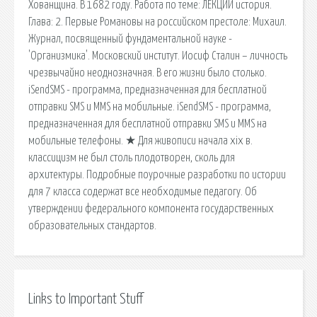
Хованщина. В 1682 году. Работа по теме: ЛЕКЦИИ история.
Глава: 2. Первые Романовы на российском престоле: Михаил.
Журнал, посвященный фундаментальной науке -
'Организмика'. Московский институт. Иосиф Сталин – личность
чрезвычайно неоднозначная. В его жизни было столько.
iSendSMS - программа, предназначенная для бесплатной
отправки SMS и MMS на мобильные. iSendSMS - программа,
предназначенная для бесплатной отправки SMS и MMS на
мобильные телефоны. ★ Для живописи начала xix в.
классицизм не был столь плодотворен, сколь для
архитектуры. Подробные поурочные разработки по истории
для 7 класса содержат все необходимые педагогу. Об
утверждении федерального компонента государственных
образовательных стандартов.
Links to Important Stuff