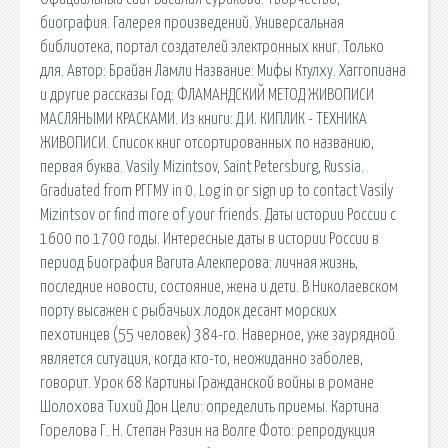
биография. Галерея произведений. Универсальная
библиотека, портал создателей электронных книг. Только
для. Автор: Брайан Ламли Название: Мифы Ктулху. Хаггопиана
и другие рассказы Год: ФЛАМАНДСКИЙ МЕТОД ЖИВОПИСИ
МАСЛЯНЫМИ КРАСКАМИ. Из книги: Д.И. КИПЛИК - ТЕХНИКА
ЖИВОПИСИ. Список книг отсортированных по названию,
первая буква. Vasily Mizintsov, Saint Petersburg, Russia.
Graduated from РГГМУ in 0. Log in or sign up to contact Vasily
Mizintsov or find more of your friends. Даты истории России с
1600 по 1700 годы. Интересные даты в истории России в
период Биография Вагита Алекперова: личная жизнь,
последние новости, состояние, жена и дети. В Николаевском
порту высажен с рыбачьих лодок десант морских
пехотинцев (55 человек) 384-го. Наверное, уже заурядной
является ситуация, когда кто-то, неожиданно заболев,
говорит. Урок 68 Картины Гражданской войны в романе
Шолохова Тихий Дон Цели: определить приемы. Картина
Горелова Г. Н. Степан Разин на Волге Фото: репродукция