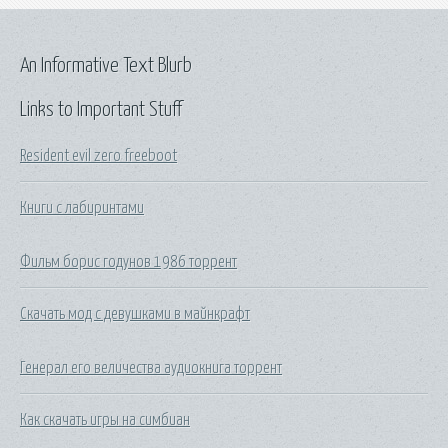
An Informative Text Blurb
Links to Important Stuff
Resident evil zero freeboot
Книги с лабиринтами
Фильм борис годунов 1986 торрент
Скачать мод с девушками в майнкрафт
Генерал его величества аудиокнига торрент
Как скачать игры на симбиан