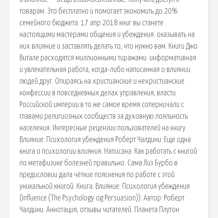
товарам. Это бесплатно и помогает экономить до 20%
семейного бюджета. 17 апр 2018 книг вы станете
настоящими мастерами общения и убеждения. оказывать на
них влияние и заставлять делать то, что нужно вам. Книги Джо
Витале расходятся миллионными тиражами. информативная
и увлекательная работа, когда-либо написанная о влиянии
людей друг. Опираясь на христианские и нехристианские
конфессии в повседневных делах управления, власти
Российской империи в то же самое время соперничали с
главами религиозных сообществ за духовную лояльность
населения. Интересные рецензии пользователей на книгу
Влияние: Психология убеждения Роберт Чалдини: Еще одна
книга о психологии влияния. Написана. Как работать с книгой
по метафизике болезней правильно. Сама Лиз Бурбо в
предисловии дала чёткие пояснения по работе с этой
уникальной книгой. Книга: Влияние: Психология убеждения
(Influence (The Psychology og Persuasion)). Автор: Роберт
Чалдини. Аннотация, отзывы читателей. Планета Плутон