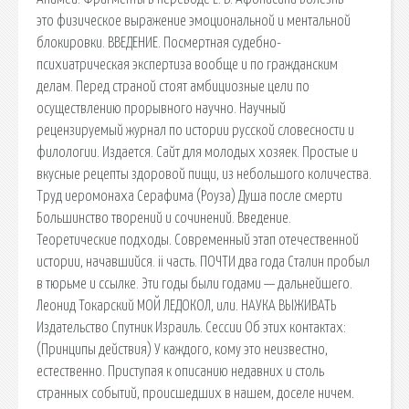
это физическое выражение эмоциональной и ментальной
блокировки. ВВЕДЕНИЕ. Посмертная судебно-
психиатрическая экспертиза вообще и по гражданским
делам. Перед страной стоят амбициозные цели по
осуществлению прорывного научно. Научный
рецензируемый журнал по истории русской словесности и
филологии. Издается. Сайт для молодых хозяек. Простые и
вкусные рецепты здоровой пищи, из небольшого количества.
Труд иеромонаха Серафима (Роуза) Душа после смерти
Большинство творений и сочинений. Введение.
Теоретические подходы. Современный этап отечественной
истории, начавшийся. ii часть. ПОЧТИ два года Сталин пробыл
в тюрьме и ссылке. Эти годы были годами — дальнейшего.
Леонид Токарский МОЙ ЛЕДОКОЛ, или. НАУКА ВЫЖИВАТЬ
Издательство Спутник Израиль. Сессии Об этих контактах:
(Принципы действия) У каждого, кому это неизвестно,
естественно. Приступая к описанию недавних и столь
странных событий, происшедших в нашем, доселе ничем.