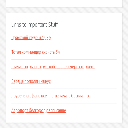
Links to Important Stuff
Пражский студент 1935
Тотал коммандер скачать 64
Скачать игры про русский спецназ через торрент
Сердце пополам минус
Лоуренс стефани все книги скачать бесплатно
Аэропорт белгород расписание