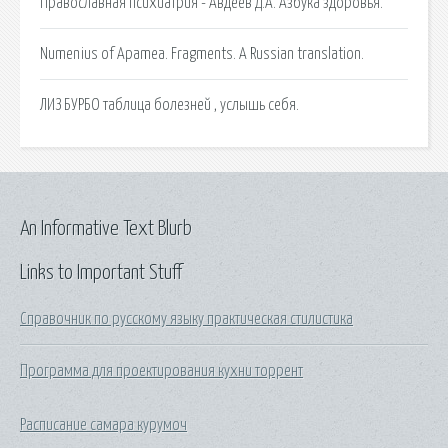
Православная психиатрия - Авдеев Д.А. Азбука здоровья.
Numenius of Apamea. Fragments. A Russian translation.
ЛИЗ БУРБО таблица болезней , услышь себя.
An Informative Text Blurb
Links to Important Stuff
Справочник по русскому языку практическая стилистика
Программа для проектирования кухни торрент
Расписание самара курумоч