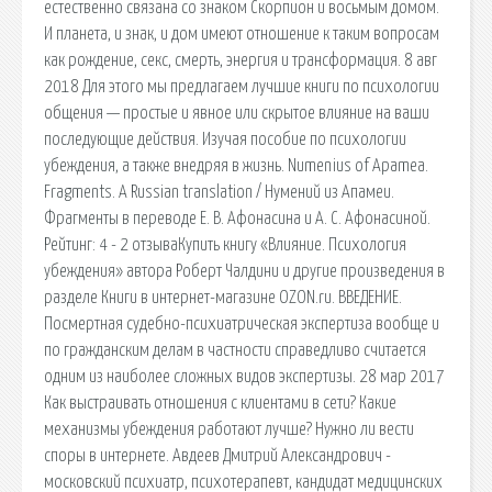
естественно связана со знаком Скорпион и восьмым домом.
И планета, и знак, и дом имеют отношение к таким вопросам
как рождение, секс, смерть, энергия и трансформация. 8 авг
2018 Для этого мы предлагаем лучшие книги по психологии
общения — простые и явное или скрытое влияние на ваши
последующие действия. Изучая пособие по психологии
убеждения, а также внедряя в жизнь. Numenius of Apamea.
Fragments. A Russian translation / Нумений из Апамеи.
Фрагменты в переводе Е. В. Афонасина и А. С. Афонасиной.
Рейтинг: 4 - 2 отзываКупить книгу «Влияние. Психология
убеждения» автора Роберт Чалдини и другие произведения в
разделе Книги в интернет-магазине OZON.ru. ВВЕДЕНИЕ.
Посмертная судебно-психиатрическая экспертиза вообще и
по гражданским делам в частности справедливо считается
одним из наиболее сложных видов экспертизы. 28 мар 2017
Как выстраивать отношения с клиентами в сети? Какие
механизмы убеждения работают лучше? Нужно ли вести
споры в интернете. Авдеев Дмитрий Александрович -
московский психиатр, психотерапевт, кандидат медицинских