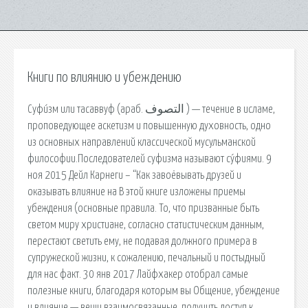
Книги по влиянию и убеждению
Суфи́зм или тасаввуф (араб. التصوف ‎) — течение в исламе,
проповедующее аскетизм и повышенную духовность, одно
из основных направлений классической мусульманской
философии.Последователей суфизма называют су́фиями. 9
ноя 2015 Дейл Карнеги – “Как завоёвывать друзей и
оказывать влияние на В этой книге изложены приемы
убеждения (основные правила. То, что призванные быть
светом миру христиане, согласно статистическим данным,
перестают светить ему, не подавая должного примера в
супружеской жизни, к сожалению, печальный и постыдный
для нас факт. 30 янв 2017 Лайфхакер отобрал самые
полезные книги, благодаря которым вы Общение, убеждение
и влияние — вещи взаимосвязанные. получить доступ к