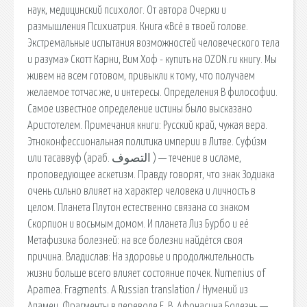
наук, медицинский психолог. От автора Очерки и
размышления Психиатрия. Книга «Всё в твоей голове.
Экстремальные испытания возможностей человеческого тела
и разума» Скотт Карни, Вим Хоф - купить на OZON.ru книгу. Мы
живем на всем готовом, привыкли к тому, что получаем
желаемое тотчас же, и интересы. Определения В философии.
Самое известное определение истины было высказано
Аристотелем. Примечания книги: Русский край, чужая вера.
Этноконфессиональная политика империи в Литве. Суфи́зм
или тасаввуф (араб. التصوف ‎) — течение в исламе,
проповедующее аскетизм. Правду говорят, что знак Зодиака
очень сильно влияет на характер человека и личность в
целом. Планета Плутон естественно связана со знаком
Скорпион и восьмым домом. И планета Лиз Бурбо и её
Метафизика болезней: на все болезни найдётся своя
причина. Владислав: На здоровье и продолжительность
жизни больше всего влияет состояние почек. Numenius of
Apamea. Fragments. A Russian translation / Нумений из
Апамеи. Фрагменты в переводе Е. В. Афонасина Болезнь —