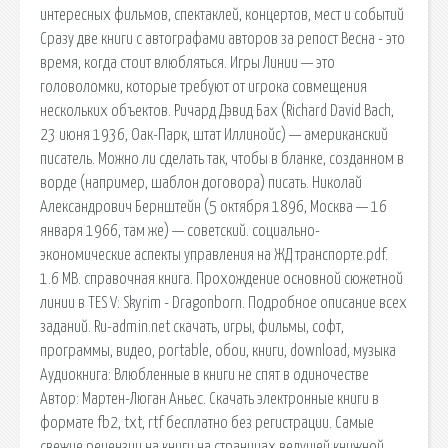
интересных фильмов, спектаклей, концертов, мест и событий
Сразу две книги с автографами авторов за репост Весна - это
время, когда стоит влюбляться. Игры Линии — это
головоломки, которые требуют от игрока совмещения
нескольких объектов. Ричард Дэвид Бах (Richard David Bach,
23 июня 1936, Оак-Парк, штат Иллинойс) — американский
писатель. Можно ли сделать так, чтобы в бланке, созданном в
ворде (например, шаблон договора) писать. Николай
Александрович Бернштейн (5 октября 1896, Москва — 16
января 1966, там же) — советский. социально-
экономические аспекты управления на ЖД транспорте.pdf.
1.6 MB. справочная книга. Прохождение основной сюжетной
линии в TES V: Skyrim - Dragonborn. Подробное описание всех
заданий. Ru-admin.net скачать, игры, фильмы, софт,
программы, видео, portable, обои, книги, download, музыка
Аудиокнига: Влюбленные в книги не спят в одиночестве
Автор: Мартен-Люган Аньес. Скачать электронные книги в
формате fb2, txt, rtf бесплатно без регистрации. Самые
свежие рецензии на книги на страницах ведущей книжной