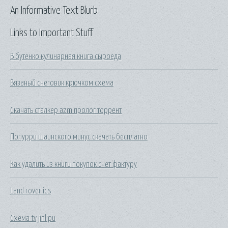
An Informative Text Blurb
Links to Important Stuff
В бутенко кулинарная книга сыроеда
Вязаный снеговик крючком схема
Скачать сталкер azm пролог торрент
Попурри шаинского минус скачать бесплатно
Как удалить из книги покупок счет фактуру
Land rover ids
Схема tv jinlipu