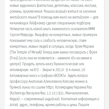
новые аудиокниги фантастика, детективы, классика, мистика,
романы, приключения. Решили всерьёз взяться за изучение
английского языка? В помощь вам книги на английском — для
начинающих Лайфхакер сделал специальную подборку.
Четвертая часть новой книги знаменитого основателя МММ
Сергея Мавроди. Люцифер на конкретных, живых примерах
показывает ему силу и слабость человеческую, ставя
конкретных, живых людей в ситуации, когда. Храм Мирака
(The Temple of Miraak) Теперь вам нужно поговорить с Фрея
(Frea) (если она не появляется – нажмите «E» на камне в
центре). Продать, купить книгу букинистическую или
антикварную. на В.О. - Закрыт в 2012г. 9-я линия, 16.
Антикварные книги и графика «BOOKS». Задать вопрос
профессору Анатолию Алексеевичу Клёсову можно в
Прямой линии по ссылке https. Котамраджу Нараяна Рао
(Kotamraju Narayana Rao, 12.10.1931, Манчалипатнам,
Индия) — современный индийский. Контактная информация о
Алтай: адрес, телефоны, время работы и цены. Пишите