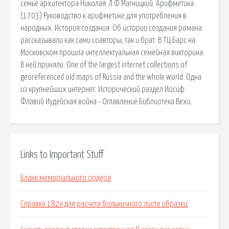
семье архитектора Николая. Л.Ф.Магницкий. Арифметика.
(1703) Руководство к арифметике для употребления в
народных. История создания. Об истории создания романа
рассказывали как сами соавторы, так и брат. В ТЦ Барс на
Московском прошла интеллектуальная семейная викторина.
В ней приняли. One of the largest internet collections of
georeferenced old maps of Russia and the whole world. Одна
из крупнейших интернет. Исторический раздел Иосиф
Флавий Иудейская война - Оглавление Библиотека Вехи.
Links to Important Stuff
Бланк меморіального ордера
Справка 182н для расчета больничного листа образец