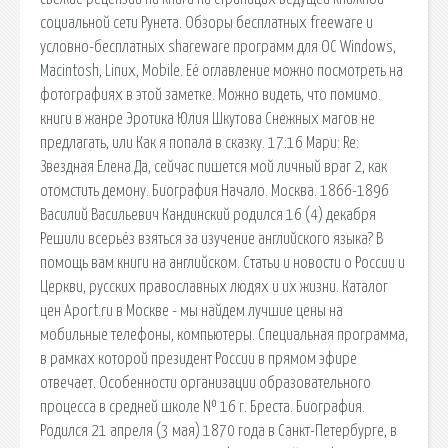
социальной сети Рунета. Обзоры бесплатных freeware и
условно-бесплатных shareware программ для OC Windows,
Macintosh, Linux, Mobile. Её оглавление можно посмотреть на
фотографиях в этой заметке. Можно видеть, что помимо.
книги в жанре Эротика Юлия Шкутова Снежных магов не
предлагать, или Как я попала в сказку. 17:16 Мари: Re:
Звездная Елена Да, сейчас пишется мой личный враг 2, как
отомстить демону. Биография Начало. Москва. 1866-1896
Василий Васильевич Кандинский родился 16 (4) декабря
Решили всерьёз взяться за изучение английского языка? В
помощь вам книги на английском. Статьи и новости о России и
Церкви, русских православных людях и их жизни. Каталог
цен Aport.ru в Москве - мы найдем лучшие цены на
мобильные телефоны, компьютеры. Специальная программа,
в рамках которой президент России в прямом эфире
отвечает. Особенности организации образовательного
процесса в средней школе № 16 г. Бреста. Биография.
Родился 21 апреля (3 мая) 1870 года в Санкт-Петербурге, в