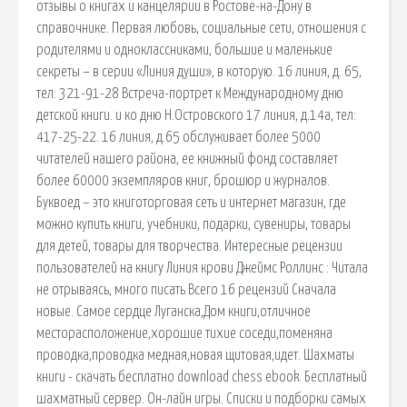
отзывы о книгах и канцелярии в Ростове-на-Дону в
справочнике. Первая любовь, социальные сети, отношения с
родителями и одноклассниками, большие и маленькие
секреты – в серии «Линия души», в которую. 16 линия, д. 65,
тел: 321-91-28 Встреча-портрет к Международному дню
детской книги. и ко дню Н.Островского 17 линия, д.14а, тел:
417-25-22. 16 линия, д.65 обслуживает более 5000
читателей нашего района, ее книжный фонд составляет
более 60000 экземпляров книг, брошюр и журналов.
Буквоед – это книготорговая сеть и интернет магазин, где
можно купить книги, учебники, подарки, сувениры, товары
для детей, товары для творчества. Интересные рецензии
пользователей на книгу Линия крови Джеймс Роллинс : Читала
не отрываясь, много писать Всего 16 рецензий Сначала
новые. Самое сердце Луганска,Дом книги,отличное
месторасположение,хорошие тихие соседи,поменяна
проводка,проводка медная,новая щитовая,идет. Шахматы
книги - скачать бесплатно download chess ebook. Бесплатный
шахматный сервер. Он-лайн игры. Списки и подборки самых