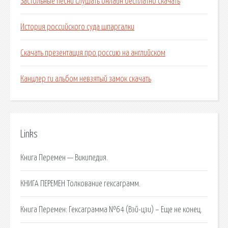
Застольные песни слушать онлайн бесплатно скачать
История российского суда шпаргалки
Скачать презентация про россию на английском
Канцлер ги альбом невзятый замок скачать
Links
Книга Перемен — Википедия.
КНИГА ПЕРЕМЕН Толкование гексаграмм.
Книга Перемен: Гексаграмма №64 (Вэй-цзи) – Еще не конец.