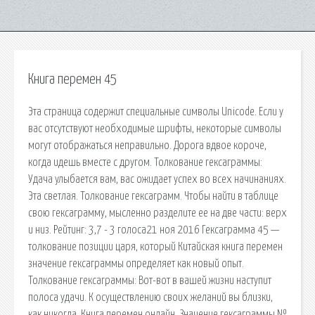
Книга перемен 45
Эта страница содержит специальные символы Unicode. Если у
вас отсутствуют необходимые шрифты, некоторые символы
могут отображаться неправильно. Дорога вдвое короче,
когда идешь вместе с другом. Толкование гексаграммы:
Удача улыбается вам, вас ожидает успех во всех начинаниях.
Эта светлая. Толкование гексаграмм. Чтобы найти в таблице
свою гексаграмму, мысленно разделите ее на две части: верх
и низ. Рейтинг: 3,7 - 3 голоса21 ноя 2016 Гексаграмма 45 —
толкование позиции царя, который Китайская книга перемен
значение гексаграммы определяет как новый опыт.
Толкование гексаграммы: Вот-вот в вашей жизни наступит
полоса удачи. К осуществлению своих желаний вы близки,
как никогда. Книга перемен онлайн. Значение гексаграммы №