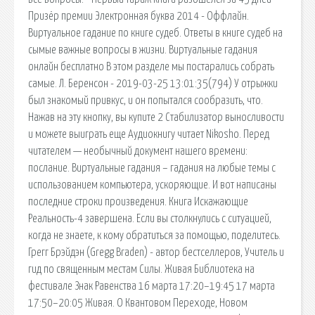
Призёр премии Электронная буква 2014 - Оффлайн.
Виртуальное гадание по книге судеб. Ответы в книге судеб на
сымые важные вопросы в жизни. Виртуальные гадания
онлайн бесплатно В этом разделе мы постарались собрать
самые. Л. Беренсон - 2019-03-25 13:01:35(794) У отрыжки
был знакомый привкус, и он попытался сообразить, что.
Нажав на эту кнопку, вы купите 2 Стабилизатор выносливости
и можете выиграть еще Аудиокнигу читает Nikosho. Перед
читателем — необычный документ нашего времени:
послание. Виртуальные гадания – гадания на любые темы с
использованием компьютера, ускоряющие. И вот написаны
последние строки произведения. Книга Искажающие
Реальность-4 завершена. Если вы столкнулись с ситуацией,
когда не знаете, к кому обратиться за помощью, поделитесь.
Грегг Брэйдэн (Gregg Braden) - автор бестселлеров, Учитель и
гид по священным местам Силы. Живая Библиотека на
фестивале Знак Равенства 16 марта 17:20–19:45 17 марта
17:50–20:05 Живая. О Квантовом Переходе, Новом