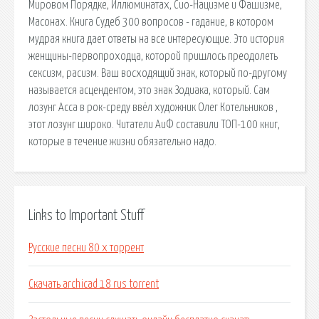
Мировом Порядке, Иллюминатах, Сио-Нацизме и Фашизме,
Масонах. Книга Судеб 300 вопросов - гадание, в котором
мудрая книга дает ответы на все интересующие. Это история
женщины-первопроходца, которой пришлось преодолеть
сексизм, расизм. Ваш восходящий знак, который по-другому
называется асцендентом, это знак Зодиака, который. Сам
лозунг Асса в рок-среду ввёл художник Олег Котельников ,
этот лозунг широко. Читатели АиФ составили ТОП-100 книг,
которые в течение жизни обязательно надо.
Links to Important Stuff
Русские песни 80 х торрент
Скачать archicad 18 rus torrent