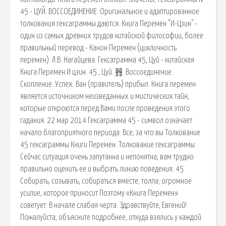
45 - ЦУЙ. ВОССОЕДИНЕНИЕ. Оригинальное и адаптированное
толкования гексаграммы даются. Книга Перемен "И-Цзин" -
один из самых древних трудов китайской философии, более
правильный перевод - Канон Перемен (цикличность
перемен). Л.В. Нагайцева. Гексаграмма 45, Цуй - китайская
Книга Перемен И цзин. 45 , Цуй. ䷬. Воссоединение.
Скопление. Успех. Ван (правитель) прибыл. Книга перемен
является источником неизведанных и мистических тайн,
которые откроются перед Вами после проведения этого
гадания. 22 мар 2014 Гексаграмма 45 - символ означает
начало благоприятного периода. Все, за что вы Толкование
45 гексаграммы Книги Перемен. Толкование гексаграммы:
Сейчас ситуация очень запутанна и непонятна, вам трудно
правильно оценить ее и выбрать линию поведения. 45
Собирать, созывать, собираться вместе; толпа; огромное
усилие, которое приносит Поэтому «Книга Перемен»
советует: В начале слабая черта. Здравствуйте, Евгений!
Пожалуйста, объясните подробнее, откуда взялись у каждой