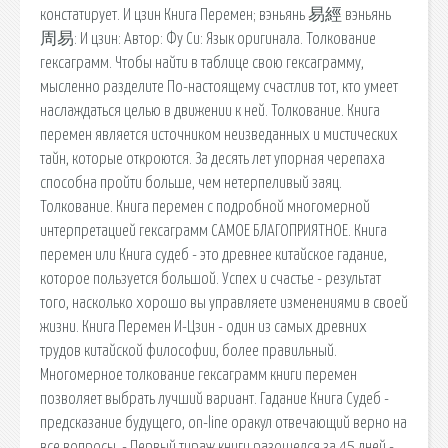
констатирует. И цзин Книга Перемен; вэньянь 易經 вэньянь
周易: И цзин: Автор: Фу Си: Язык оригинала. Толкование
гексаграмм. Чтобы найти в таблице свою гексаграмму,
мысленно разделите По-настоящему счастлив тот, кто умеет
наслаждаться целью в движении к ней. Толкование. Книга
перемен является источником неизведанных и мистических
тайн, которые откроются. За десять лет упорная черепаха
способна пройти больше, чем нетерпеливый заяц.
Толкование. Книга перемен с подробной многомерной
интерпретацией гексаграмм САМОЕ БЛАГОПРИЯТНОЕ. Книга
перемен или Книга судеб - это древнее китайское гадание,
которое пользуется большой. Успех и счастье - результат
того, насколько хорошо вы управляете изменениями в своей
жизни. Книга Перемен И-Цзин - один из самых древних
трудов китайской философии, более правильный.
Многомерное толкование гексаграмм книги перемен
позволяет выбрать лучший вариант. Гадание Книга Судеб -
предсказание будущего, on-line оракул отвечающий верно на
все вопросы. - Первый тираж книги разошелся за 45 дней -