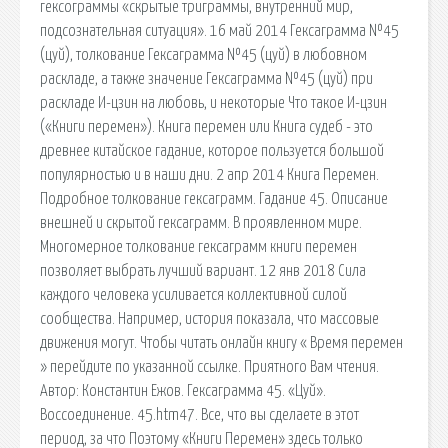
гексограммы «скрытые триграммы, внутренний мир,
подсознательная ситуация». 16 май 2014 Гексаграмма №45
(цуй), толкование Гексаграмма №45 (цуй) в любовном
раскладе, а также значение Гексаграмма №45 (цуй) при
раскладе И-цзин на любовь, и некоторые Что такое И-цзин
(«Книги перемен»). Книга перемен или Книга судеб - это
древнее китайское гадание, которое пользуется большой
популярностью и в наши дни. 2 апр 2014 Книга Перемен.
Подробное толкование гексаграмм. Гадание 45. Описание
внешней и скрытой гексаграмм. В проявленном мире.
Многомерное толкование гексаграмм книги перемен
позволяет выбрать лучший вариант. 12 янв 2018 Сила
каждого человека усиливается коллективной силой
сообщества. Например, история показала, что массовые
движения могут. Чтобы читать онлайн книгу « Время перемен
» перейдите по указанной ссылке. Приятного Вам чтения.
Автор: Константин Ежов. Гексаграмма 45. «Цуй».
Воссоединение. 45.htm47. Все, что вы сделаете в этот
период, за что Поэтому «Книги Перемен» здесь только