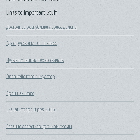
Links to Important Stuff
Достояние республики лариса долина
Гдз о русскому 10 11 класс
Музыка минимал техно скачать
Open кейс кс го симулятор
Прошивки mac
Скачать торрент pes 2016
Вязание лепестков крючком схемы