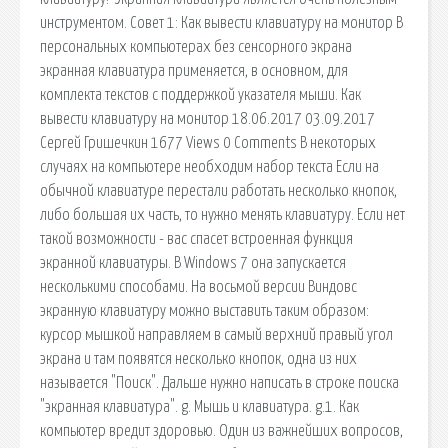
инструментом. Совет 1: Как вывести клавиатуру на монитор В
персональных компьютерах без сенсорного экрана
экранная клавиатура применяется, в основном, для
комплекта текстов с поддержкой указателя мыши. Как
вывести клавиатуру на монитор 18.06.2017 03.09.2017
Сергей Гришечкин 1677 Views 0 Comments В некоторых
случаях на компьютере необходим набор текста Если на
обычной клавиатуре перестали работать несколько кнопок,
либо большая их часть, то нужно менять клавиатуру. Если нет
такой возможности - вас спасет встроенная функция
экранной клавиатуры. В Windows 7 она запускается
несколькими способами. На восьмой версии Виндовс
экранную клавиатуру можно выставить таким образом:
курсор мышкой направляем в самый верхний правый угол
экрана и там появятся несколько кнопок, одна из них
называется "Поиск". Дальше нужно написать в строке поиска
"экранная клавиатура". g. Мышь и клавиатура. g.1. Как
компьютер вредит здоровью. Один из важнейших вопросов,