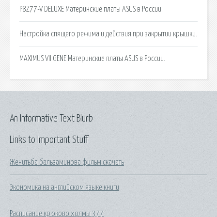
P8Z77-V DELUXE Материнские платы ASUS в России.
Настройка спящего режима и действия при закрытии крышки.
MAXIMUS VII GENE Материнские платы ASUS в России.
An Informative Text Blurb
Links to Important Stuff
Женитьба бальзаминова фильм скачать
Экономика на английском языке книги
Расписание крюково холмы 377