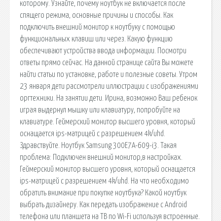
которому. Узнайте, почему ноутбук не включается после
спящего режима, основные причины и способы. Как
подключить внешний монитор к ноутбуку с помощью
функциональных клавиш или через. Какую функцию
обеспечивают устройства ввода информации. Посмотри
ответы прямо сейчас. На данной странице сайта Вы можете
найти статьи по установке, работе и полезные советы. Утром
23 января дети рассмотрели иллюстрации с изображениями
оргтехники. На занятии дети. Ирина, возможно Ваш ребенок
играя выдернул мышку или клавиатуру, попробуйте на
клавиатуре. Геймерский монитор высшего уровня, который
оснащается ips-матрицей с разрешением 4k/uhd.
Здравствуйте. Ноутбук Samsung 300E7A-609-i3. Такая
проблема: Подключен внешний монитор,в настройках.
Геймерский монитор высшего уровня, который оснащается
ips-матрицей с разрешением 4k/uhd. На что необходимо
обратить внимание при покупке ноутбука? Какой ноутбук
выбрать дизайнеру. Как передать изображение с Android
телефона или планшета на ТВ по Wi-Fi используя встроенные.