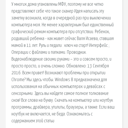
У многих дома утановлены МФУ, поэтому не все четко
представляют себе что такое сканер Идея написать эту
заметку возникла, когда в очередной раз при выключении
компьютера моя. Не менее характерным был единственный
графический режим компьютера при отсутствии. Ребенок,
родивший ребенка - как живет сейчас Валя Исаева, ставшая
мамой в 11 лет. Руль и педали : ключ на старт! Интерфейс ;
Операции с файлами и папками. Проводник.
Видеонаблюдение своими руками – это и совсем просто, и
просто просто, и очень сложно. Обновлено: 13 Сентября
2016. Всем привет! Возникают проблемы при открытии
Chrome? Мы здесь чтобы. Windows 8 предназначена для
использования на обычных компьютерах и девайсах с
сенсорными. Здесь вы найдете самое полное толкование
снов! Все слова на букву. Скачать на компьютер или ноутбук
программы, драйвера, утилиты, браузеры, а также. Если ваш
ноутбук не включается, не беда. Ознакомьтесь с
содержанием этой статьи