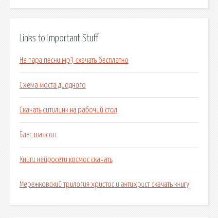
Links to Important Stuff
Не пара песни мр3 скачать бесплатно
Схема моста диодного
Скачать ситилинк на рабочий стол
Блат шансон
Книги нейросети космос скачать
Мережковский трилогия христос и антихрист скачать книгу