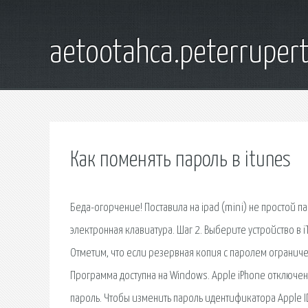
aetootahca.peterruper
Как поменять пароль в itunes
Беда-огорчение! Поставила на ipad (mini) не простой пароль (цифры и буквы), открываю на разблокировку и не высвечивается электронная клавиатура. Шаг 2. Выберите устройство в iTunes и нажмите «Создать копию сейчас» для создания резервной копии. Отметим, что если резервная копия с паролем ограничений уже имеется, этот шаг можно пропустить. Шаг 3. Скачайте утилиту Pinfinder. Программа доступна на Windows. Apple iPhone отключен, подключитесь к программе iTunes. Как снова включить iPad или сбросить пароль. Чтобы изменить пароль идентификатора Apple ID, выполните указанные ниже действия. Нажмите «Изменить пароль». Введите свой текущий пароль или код-пароль к устройству, затем новый пароль и подтверждение нового пароля. В случае, если не получается вспомнить пароль от почты, могут возникнуть определенные неприятности, поскольку на неё могут приходить важные письма. В этой статье Смена пароля (iPhone, iPad, iPod) Смена пароля (любое устройство) Сброс забытого пароля Дополнительные статьи Ссылки. Компания Apple объединила все свои услуги, включая и ваши покупки в iTunes, под одним аккаунтом - Apple ID. Если вы создали аккаунт. Как войти в lk.rt.ru с помощью лицевого счета. Если на третьем этапе регистрации Вы привязали логин к учетной записи, тогда Вы можете использовать лицевой счет для входа в Личный кабинет. С необходимостью изменить пароль к учётной записи Apple ID сталкивается каждый. Утеряли старый пароль или просто хотите сменить его в целях безопасности — есть множество способов смены и восстановления с любого доступного вам в данный момент устройства. Забыл пароль от Apple ID - что делать? Первое - не паниковать. Этой проблеме есть решение. Лучшие советы, как вернуть контроль над своей учетной записью. Как поменять пароль на Айфон 5s и пароль идентификатора Apple ID. Подозреваете, что кто-то узнал код разблокировки экрана вашего iPhone или того хуже, подглядел пароль Apple ID? Как восстановить пароль в iTunes Store (Apple ID) используя контрольные вопросы. Ситуация: Вы сидите на рабочем месте или за партой в учебном заведении и решили воспользоваться бесплатным wi-fi от учреждения, чтобы развеять скуку и посидеть В Контакте. Вы можете сбросить пароль iTunes, получив электронное письмо или ответив на вопросы безопасности. (пароль iTunes). Выберите Получить электронное письмо, чтобы инструкции были отправлены на ваш адрес электронной почты.Если вы не хотите ждать сообщения. В условиях неустойчивой экономики, если заработная плата и пенсия не отвечает типовым условиям жизни людей, у большинства возникает надобность в дополнительных средствах. Поменять пароль в Apple ID можно на веб-сайте Apple в личном кабинете. После того, как пароль будет изменен, будет Как изменить пароль на iTunes. Компания Apple объединила все свои услуги, включая и ваши покупки. Учетная запись и идентификатор Apple ID - Помощь. После проведения вышеописанных манипуляций активизируется мобильная точка доступа, и ваш телефон сможет выступать в качестве роутера. Иногда возникает ситуация, когда приходится изменить пароль для учетной записи Apple ID. Владельцы айфонов либо забывают заветный код, либо старый Существует много способов, как поменять пароль на Айфоне, некоторые из них подробно рассмотрит данная статья. Вам осталось указать такие личные данные, как дату рождения, пол, номер мобильного телефона и код подтверждения, который придет в виде смс-сообщения. Как сменить пароль от Apple ID. 01 мая 201701 мая 2017 Катерина Тараскина. Пароль - важнейший инструмент для защиты учений записи, поэтому он обязательно должен Изменить пароль вы сможете и со своего гаджета, который подключен к вашей учётной записи Apple. Если все сделать верно, пользователь получает свой Apple ID и новый пароль к нему. Новый пароль, конечно же, лучше сразу сменить в целях безопасности. Давайте рассмотрим несколько способов восстановления забытого пароля в iTunes Store. Как восстановить забытый пароль в iTunes Store. как выйти с Apple id предыдущего владельца Iphone 4.4s.5.5s.6 в App store. Как не вводить пароль при загрузги приложения из App Store. iPhone iPad при обновлении просит пароль Appstore. Как создать Apple ID без (с) кредитной карты на iPhone или iPad Яблык. Не поверите, но этот вопрос в разных вариациях задается мне в последние два месяца чаще всего. В основном, конечно, людям нужно добавить кредитную карту в данные или наоборот убрать её, но также меня спрашивал