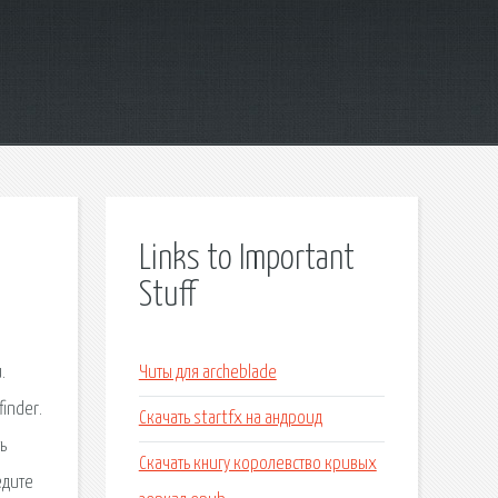
Links to Important
Stuff
Читы для archeblade
Скачать startfx на андроид
Скачать книгу королевство кривых