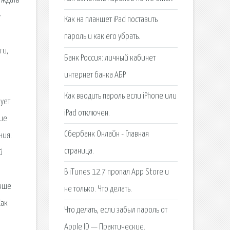
Как на планшет iPad поставить
пароль и как его убрать.
Банк Россия: личный кабинет
интернет банка АБР
Как вводить пароль если iPhone или
iPad отключен.
Сбербанк Онлайн - Главная
страница.
В iTunes 12.7 пропал App Store и
не только. Что делать.
Что делать, если забыл пароль от
Apple ID — Практические.