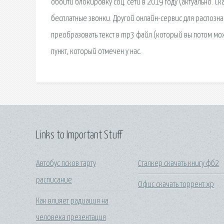
Links to Important Stuff
Автобус псков тарту
Сталкер скачать книгу фб2
расписание
Офис скачать торрент хр
Как влияет радиация на
человека презентация