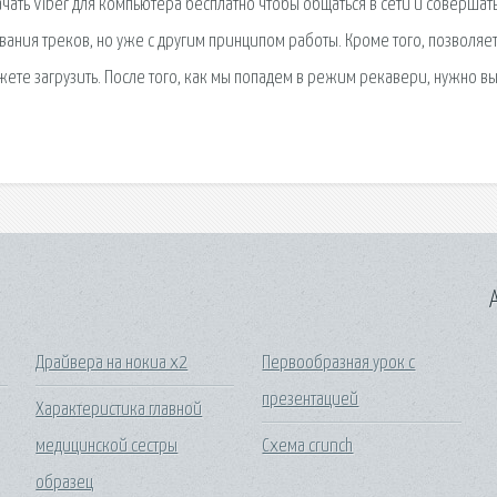
A
Драйвера на нокиа x2
Первообразная урок с
презентацией
Характеристика главной
медицинской сестры
Схема crunch
образец