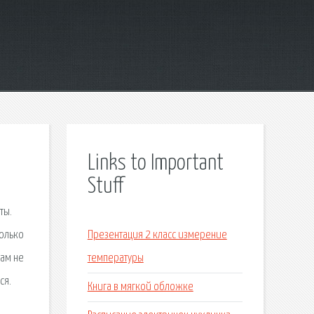
Links to Important
Stuff
ты.
колько
Презентация 2 класс измерение
вам не
температуры
ся.
Книга в мягкой обложке