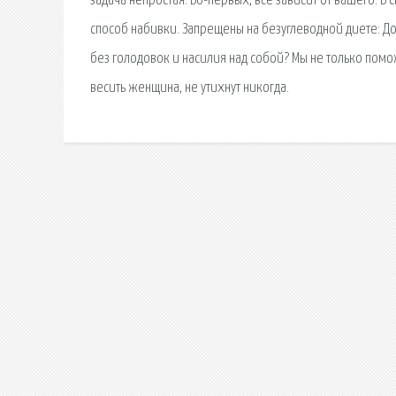
задача непростая. Во-первых, всё зависит от вашего. В
способ набивки. Запрещены на безуглеводной диете: Д
без голодовок и насилия над собой? Мы не только помо
весить женщина, не утихнут никогда.