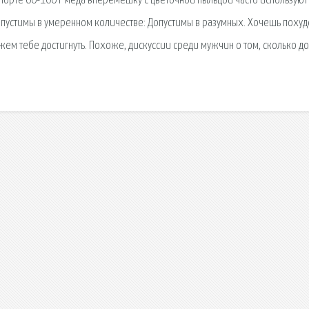
 спорте 60-100 г меда вперемешку с цветочной пыльцой часто используют
опустимы в умеренном количестве: Допустимы в разумных. Хочешь похуд
жем тебе достигнуть. Похоже, дискуссии среди мужчин о том, сколько д