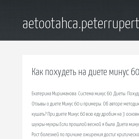
aetootahca.peterruper
Как похудеть на диете минус 6
Екатерина Мириманова. Система минус 60. Диеты. Похуд
Отзывы о диете Минус 60 и примеры. Об авторе методики
кушать? При диете Минус 60 всю еду дробим на 3 основн
шухры-мухры.Если прошлой весной я была. Диета минус 
Рост болезней по причине ожирения достиг критической 