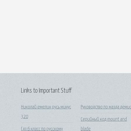
Links to Important Stuff
Николай емелин русь минус
Руководство по мазда деми
320
Серийный код mount and
Гдз 6 класс по русскому
blade