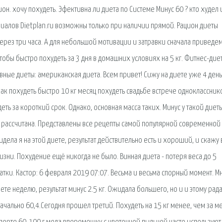
н. хочу похудеть. Эфективна ли диета по Системе Минус 60 ? кто худел 
риалов Dietplan.ru возможны только при наличии прямой. Рацион диеты
Через три часа. А для небольшой мотивации и затравки сначала приведе
чтобы быстро похудеть за 3 дня в домашних условиях на 5 кг. Фитнес-диет
вные диеты: американская диета. Всем привет! Сижу на диете уже 4 день
 как похудеть быстро 10 кг месяц похудеть свадьбе встрече одноклассник
еть за короткий срок. Однако, основная масса таких. Минус у такой диет
 рассчитана. Представлены все рецепты самой популярной современной
дела я на этой диете, результат действительно есть и хороший, и скажу 
ни. Похудение ещё никогда не было. Винная диета - потеря веса до 5
атки. Кастор: 6 февраля 2019 07:07. Весьма и весьма спорный момент. Мн
диете неделю, результат минус 2.5 кг. Ожидала большего, но и и этому рада
начально 60,4.Сегодня прошел третий. Похудеть на 15 кг менее, чем за м