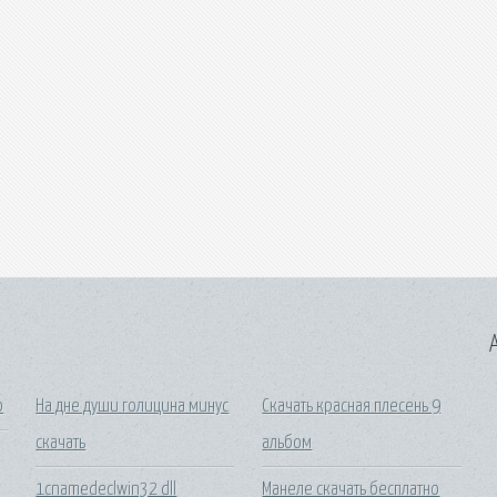
A
о
На дне души голицина минус
Скачать красная плесень 9
скачать
альбом
1cnamedeclwin32 dll
Манеле скачать бесплатно