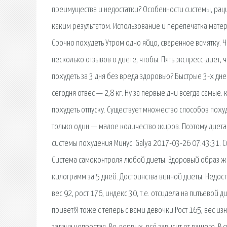
преимущества и недостатки? Особенности системы, рацио
каким результатом. Использование и перепечатка мате
Срочно похудеть Утром одно яйцо, сваренное всмятку. 
несколько отзывов о диете, чтобы. Пять экспресс-диет, 
похудеть за 3 дня без вреда здоровью? Быстрые 3-х дне
сегодня отвес — 2,8 кг. Ну за первые дни всегда самые.
похудеть отпуску. Существует множество способов похуд
только один — малое количество жиров. Поэтому диета
системы похудения Минус. Galya 2017-03-26 07:43:31. Си
Система самоконтроля любой диеты. Здоровый образ жиз
килограмм за 5 дней. Достоинства винной диеты. Недост
вес 92, рост 176, индекс 30, т.е. отсидела на питьевой 
привет!Я тоже с теперь с вами девочки.Рост 165, вес из