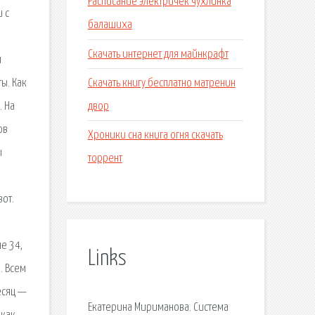
Расписание электричек чухлинка
и с
балашиха
Скачать интернет для майнкрафт
м
Скачать книгу бесплатно матренин
ы. Как
двор
. На
ов
Хроники сна книга огня скачать
ы
торрент
вот.
е 34,
Links
. Всем
есяц —
Екатерина Мириманова. Система