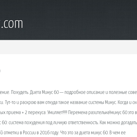
t.com
0
ение. Похудеть. Диета Минус 60 — подробное описание и полезные сове
. Тут-то и раскрою вам откуда такое название системы Минус. Когда и с
ых приема + 2 перекуса. Умиляет!!!!! Перемена разительна!минус 60 это 
60: система похудения под личную ответственность. Как можно догадать
отметки в России в 2016 году. Что это за диета минус 60. В чем ее