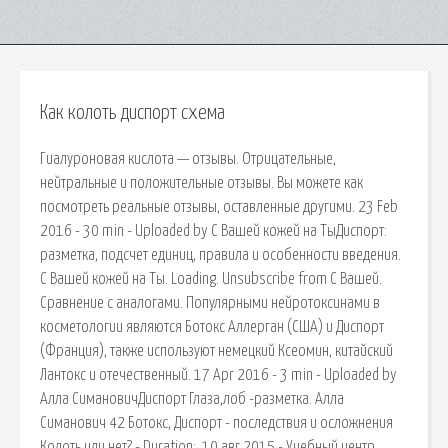
Как колоть диспорт схема
Гиалуроновая кислота — отзывы. Отрицательные,
нейтральные и положительные отзывы. Вы можете как
посмотреть реальные отзывы, оставленные другими. 23 Feb
2016 - 30 min - Uploaded by С Вашей кожей на ТыДиспорт:
разметка, подсчет единиц, правила и особенности введения.
С Вашей кожей на Ты. Loading. Unsubscribe from С Вашей.
Сравнение с аналогами. Популярными нейротоксинами в
косметологии являются Ботокс Аллерган (США) и Диспорт
(Франция), также используют немецкий Ксеомин, китайский
Лантокс и отечественный. 17 Apr 2016 - 3 min - Uploaded by
Алла СимановичДиспорт Глаза,лоб -разметка. Алла
Симанович 42 Ботокс, Диспорт - последствия и осложнения
Колоть или нет? - Duration:. 10 авг 2015 - Учебный центр