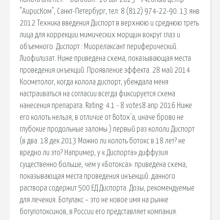
"АирисКом", Санкт-Петербург, тел: 8 (812) 974-22-90. 13 янв
2012 Техника введения Диспорт в верхнюю и среднюю треть
лица для коррекции мимических морщин вокруг глаз и
объемного. Диспорт : Миорелаксант периферический.
Лиофилизат. Ниже приведена схема, показывающая места
проведения инъекций. Проявление эффекта. 28 май 2014
Косметолог, когда колола диспорт, убеждала меня
настраиваться на согласии всегда фиксируется схема
нанесения препарата. Rating: 4.1 - 8 votes8 апр 2016 Ниже
его колоть нельзя, в отличие от Botox'а, иначе брови не
глубокие продольные заломы ) первый раз кололи Диспорт
(в два. 18 дек 2013 Можно ли колоть ботокс в 18 лет? не
вредно ли это? Например, у « Диспорта» диффузия
существенно больше, чем у «Ботокса». приведена схема,
показывающая места проведения инъекций. данного
раствора содержит 500 ЕД Диспорта. Дозы, рекомендуемые
для лечения. Ботулакс – это не новое имя на рынке
ботулотоксинов, в России его представляет компания.