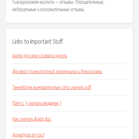
Гиалуроновая кислота — отзывы. Отрицательные,
нейтральные и положительные отзывы.
Links to Important Stuff
Англо русские словари купить
Договор транспортной экспедиции и буксировки
Таненбаум компьютерные сети скачать pdf
Патч 1 3 скачать ведьмак 3
Как скачать файл doc
Арматура а4 гост