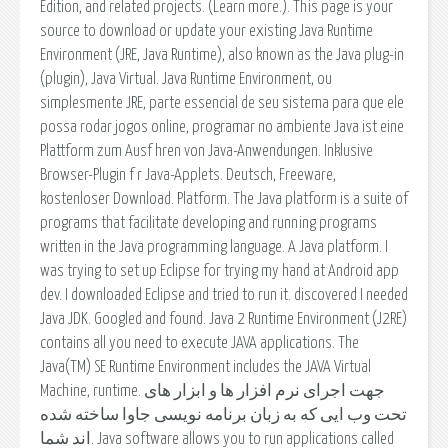
Edition, and related projects. (Learn more.). This page is your
source to download or update your existing Java Runtime
Environment (JRE, Java Runtime), also known as the Java plug-in
(plugin), Java Virtual. Java Runtime Environment, ou
simplesmente JRE, parte essencial de seu sistema para que ele
possa rodar jogos online, programar no ambiente Java ist eine
Plattform zum Ausf hren von Java-Anwendungen. Inklusive
Browser-Plugin f r Java-Applets. Deutsch, Freeware,
kostenloser Download. Platform. The Java platform is a suite of
programs that facilitate developing and running programs
written in the Java programming language. A Java platform. I
was trying to set up Eclipse for trying my hand at Android app
dev. I downloaded Eclipse and tried to run it. discovered I needed
Java JDK. Googled and found. Java 2 Runtime Environment (J2RE)
contains all you need to execute JAVA applications. The
Java(TM) SE Runtime Environment includes the JAVA Virtual
Machine, runtime. جهت اجرای نرم افزار ها و ابزار های
تحت وب ایی که به زبان برنامه نویسی جاوا ساخته شده
اند شما. Java software allows you to run applications called