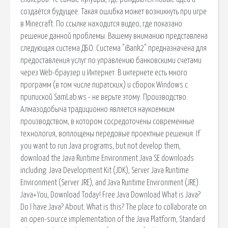
создаётся будущее. Такая ошибка может возникнуть при игре
в Minecraft. По ссылке находится видео, где показано
решение данной проблемы. Вашему вниманию представлена
следующая система ДБО: Система "iBank2" предназначена для
предоставления услуг по управлению банковскими счетами
через Web-браузер и Интернет. В интернете есть много
программ (в том числе пиратских) и сборок Windows с
припиской SamLab.ws - не верьте этому. Производство.
Алмазодобыча традиционно является наукоемким
производством, в котором сосредоточены современные
технология, воплощены передовые проектные решения. If
you want to run Java programs, but not develop them,
download the Java Runtime Environment Java SE downloads
including: Java Development Kit (JDK), Server Java Runtime
Environment (Server JRE), and Java Runtime Environment (JRE).
Java+You, Download Today! Free Java Download What is Java?
Do I have Java? About. What is this? The place to collaborate on
an open-source implementation of the Java Platform, Standard