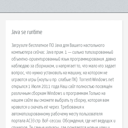
Java se runtime
Загрузите бесплатное ПО Java для Вашего настольного
компьютера сейчас. Java прим. 1 — сильно типизированный
объектно-ориентированный язык программирования. давно
наблюдаю за сборником, и напрягает то, что мало кто задает
вопрос, что нужно установить на машину, на котором не
играются игры (ноуты и пр. слабые ПК). Torrent-Windows.net
открылся 1 Июля 2011 года.Наш сайт полностью посвящён
различным сборкам Windows и программам.Только на
нашем сайте вы сможете выбрать ту сборку, которая вам
нравится и скачать её через. Требования к
автоматизированному рабочему месту пользователя
портала АСЭЗ стр. BoF-сессии. Обсуждения, где нет ведущих и
спикеров. Те самые кулуары, где рождаются новые идеи и