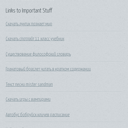
Links to Important Stuff
Скачать лунтик познает мир
Скачать спотлайт 11 класс учебник
Существование философский словарь
Гранатовый браслет читать в кратком содержании
Текст песни mister sandman
Скачать игры с вампирами
Автобус бобруйск кличев расписание