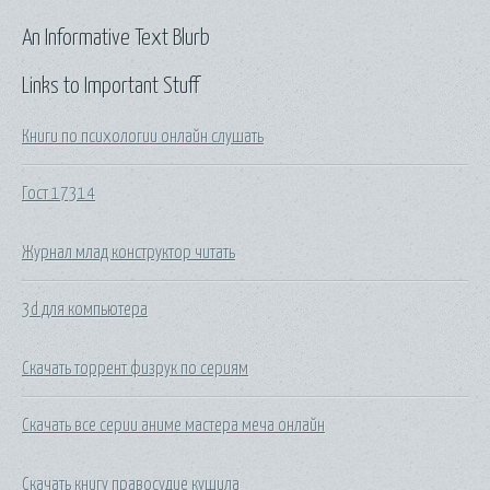
An Informative Text Blurb
Links to Important Stuff
Книги по психологии онлайн слушать
Гост 17314
Журнал млад конструктор читать
3d для компьютера
Скачать торрент физрук по сериям
Скачать все серии аниме мастера меча онлайн
Скачать книгу правосудие кушила