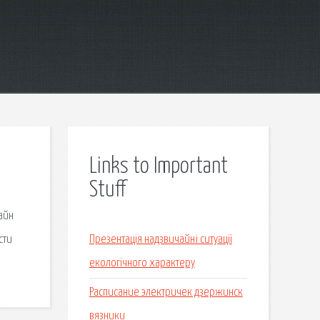
Links to Important
Stuff
айн
сти
Презентація надзвичайні ситуації
екологічного характеру
Расписание электричек дзержинск
вязники