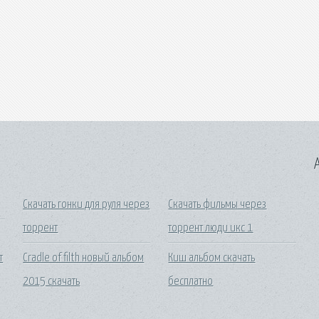
A
Скачать гонки для руля через
Скачать фильмы через
торрент
торрент люди икс 1
т
Cradle of filth новый альбом
Киш альбом скачать
2015 скачать
бесплатно