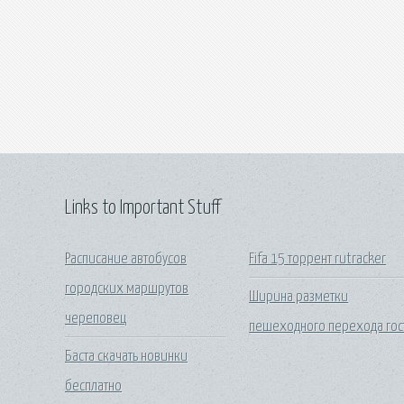
Links to Important Stuff
Расписание автобусов
Fifa 15 торрент rutracker
городских маршрутов
Ширина разметки
череповец
пешеходного перехода гос
Баста скачать новинки
бесплатно