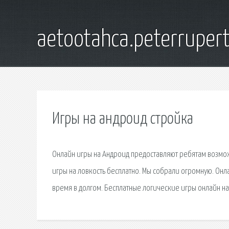
aetootahca.peterruper
Игры на андроид стройка
Онлайн игры на Андроид предоставляют ребятам возмож
игры на ловкость бесплатно. Мы собрали огромную. Он
время в долгом. Бесплатные логические игры онлайн на 