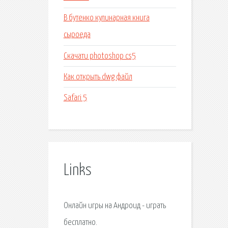
В бутенко кулинарная книга
сыроеда
Скачати photoshop cs5
Как открыть dwg файл
Safari 5
Links
Онлайн игры на Андроид - играть
бесплатно.