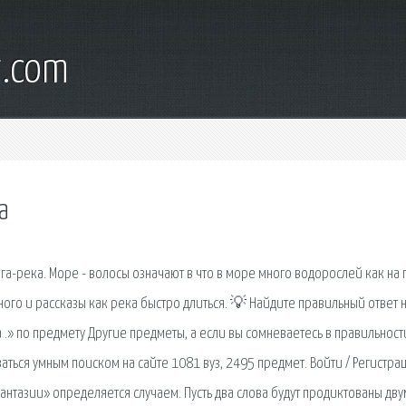
t.com
а
га-река. Море - волосы означают в что в море много водорослей как на 
много и рассказы как река быстро длиться. 💡 Найдите правильный ответ 
.» по предмету Другие предметы, а если вы сомневаетесь в правильност
ваться умным поиском на сайте 1081 вуз, 2495 предмет. Войти / Регистрац
антазии» определяется случаем. Пусть два слова будут продиктованы дву