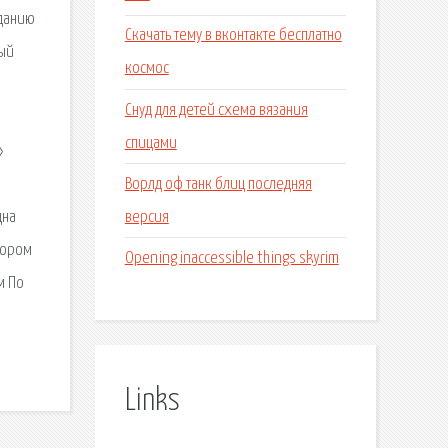
зданию
Скачать тему в вконтакте бесплатно
вый
космос
Снуд для детей схема вязания
спицами
»
Ворлд оф танк блиц последняя
версия
дна
тором
Opening inaccessible things skyrim
м По
Links