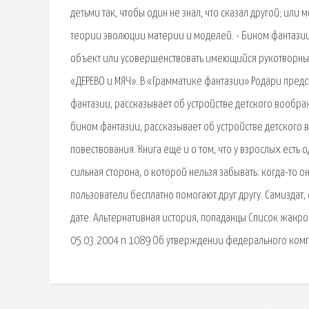
детьми так, чтобы один не знал, что сказал другой; ил
теории эволюции материи и моделей. - Бином фантазии
объект или усовершенствовать имеющийся рукотворный
«ДЕРЕВО и МЯЧ». В «Грамматике фантазии» Родари предс
фантазии, рассказывает об устройстве детского вообра
бином фантазии, рассказывает об устройстве детского
повествования. Книга еще и о том, что у взрослых есть о
сильная сторона, о которой нельзя забывать: когда-то 
пользователи бесплатно помогают друг другу. Самиздат,
дате. Альтернативная история, попаданцы Список жанро
05.03.2004 n 1089 Об утверждении федерального комп