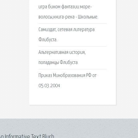
игра бином фантазии:море-
волосы,книга-река - Школьные.
Самиздат, сетевая литература
Флибуста.
Альтернативная история,
попаданцы Флибуста.
Приказ Минобразования РФ от
05.03.2004
n Informative Text Blurb