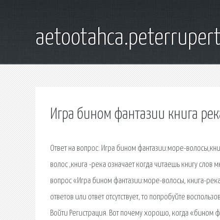
aetootahca.peterruper
Игра бином фантазии книга рек
Ответ на вопрос: Игра бином фантазии:море-волосы,кни
волос ,книга -река означает когда читаешь книгу слов 
вопрос «Игра бином фантазии:море-волосы, книга-река 
ответов или ответ отсутствует, то попробуйте воспользо
Войти Регистрация. Вот почему хорошо, когда «бином ф