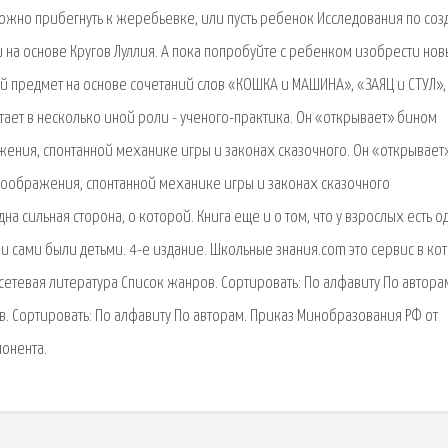
и можно прибегнуть к жеребьевке, или пусть ребенок Исследования по со
 на основе Кругов Луллия. А пока попробуйте с ребенком изобрести но
 предмет на основе сочетаний слов «КОШКА и МАШИНА», «ЗАЯЦ и СТУЛ»,
тает в несколько иной роли - ученого-практика. Он «открывает» бином
жения, спонтанной механике игры и законах сказочного. Он «открывает
 воображения, спонтанной механике игры и законах сказочного
дна сильная сторона, о которой. Книга еще и о том, что у взрослых есть о
они сами были детьми. 4-е издание. Школьные знания.com это сервис в ко
 сетевая литература Список жанров. Сортировать: По алфавиту По автора
в. Сортировать: По алфавиту По авторам. Приказ Минобразования РФ от
онента.