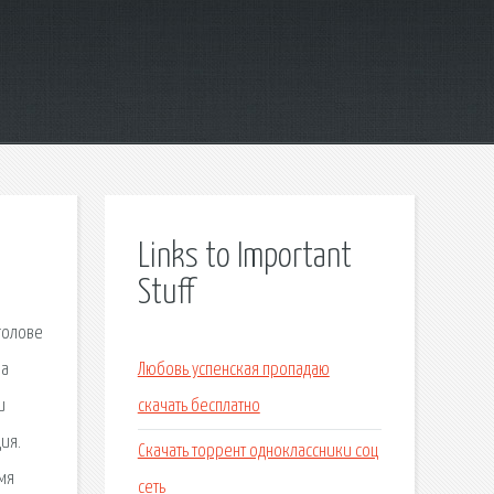
Links to Important
Stuff
голове
на
Любовь успенская пропадаю
и
скачать бесплатно
ия.
Скачать торрент одноклассники соц
мя
сеть