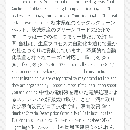
childhood cancers. Get information about the diagnosis. Chattel
Auctions - Coldwell Banker King Thompson, Pickerington, Ohio
real estate listings, homes for sale. Your Pickerington Ohio real
estate resource center 栃木県産のミラクルグリーン
ベルト、茨城県産のグリーンロードの紹介で
す。 ニラは一つの種、つまり一株だけで約2年
間. 当社は、生産プロセスの自動化を通じて豊か
な社会づくりに貢献しています。 革新的な自動
化装置と様々なニーズに対応し. office: 989-386-
9694 fax: 989-386-2246 6028 e. colonville, clare, mi 48617
auctioneers: scott sykora john mcconnell. The instruction
sheets listed below are categorized by major product line, and
they are organized by IF Sheet number. If the instruction sheet
you are looking. 中性の電解液を用いた電解処理によ
るステンレスの溶接焼け取り、さび・汚れ取り
及び表面改質がコア技術です。表面改質. Serial
Number Criteria: Description Criteria: P-38 Data last updated:
Tue Mar 15 09:25:04 2016 37-457 37-457 Lockheed XP-38
Lightning MSN 022-2201. 【福岡県宅建協会のふれん