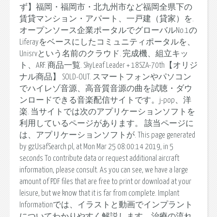
ず】福岡・福岡市・北九州市など福岡全県下の
賃貸マンション・アパート、一戸建（貸家）を.
オープンソース企業ポータルでグローバルNo.1の
Liferayをベースにしたコミュニティポータルを、
Unisrvという名前のクラウド. 完成機、組立キッ
ト、ARF. 商品一覧. SkyLeaf Leader + 18SZA-70th【オリジ
ナル商品】 SOLD-OUT. スマートフォンやパソコン
でハイレゾ音源、高音質音源の曲を試聴・ダウ
ンロードできる音楽配信サイトです。j-pop、洋
楽. 当サイトでは次のアプリケーションソフトを
利用しているページがあります。 該当ページに
は、アプリケーションソフトが. This page generated
by gzUsafSearch.pl, at Mon Mar 25 08:00:14 2019, in 5
seconds To contribute data or request additional aircraft
information, please consult. As you can see, we have a large
amount of PDF files that are free to print or download at your
leisure, but we know that it is far from complete. Implant
Informationでは、イラストと動画でインプラント
についてわかりやすく解説します。治療の流れ