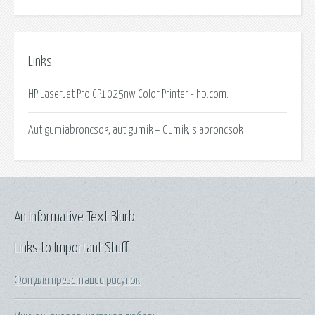
Links
HP LaserJet Pro CP1025nw Color Printer - hp.com.
Aut gumiabroncsok, aut gumik – Gumik, s abroncsok
An Informative Text Blurb
Links to Important Stuff
Фон для презентации рисунок