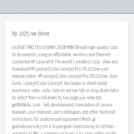
Hp 1025 nw driver
LASERJET PRO CP1025NW COLOR PRINTER Add high-quality color
to documents, using an affordable, wireless and Ethernet-
connected HP LaserJet.6 The world's smallest color. View and
Download HP Laserjet,Color Laserjet Pro CP1025nw user
manual online. HP Laserjet,Color Laserjet Pro CP1025nw: User
Guide. Laserjet,Color Laserjet. the leader in sheet metal
machinery sales. note: click on red nav tab or drop down tabs
to select then scroll down to see page you selected.
getMANUAL.com - Sell, development, translation of service
manuals, user manuals, part catalogues and other technical
instructions for audio/visual equipment Minős gi
gumiabroncsok j ron a Szupergumi Gumiszerviz k n lat ban -
aut gumi az M0- s nagytarcsai le gaz s n l, vagy online rendel.