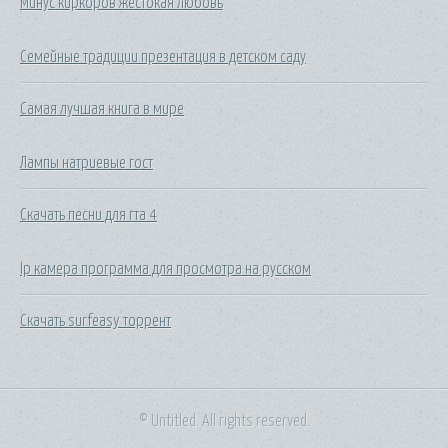
Минус киркоров жестокая любовь
Семейные традиции презентация в детском саду
Самая лучшая книга в мире
Лампы натриевые гост
Скачать песни для гта 4
Ip камера программа для просмотра на русском
Скачать surfeasy торрент
© Untitled. All rights reserved.