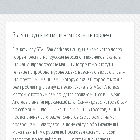
Gta sa с русскими машинами скачать торрент
Скачать игру GTA - San Andreas (2005) на компьютер через
торрент бесплатно, русская версия от механиков. Скачать
ГТА Сан Андреас русские машины торрент можно тут. В
течение попробовать усовершенствованную версию игры –
ГТА с русскими машинами, которую скачать торрент можно
без проблем. gta sa лучше всех. Скачать GTA San Andreas.
Местом, с которым вам придется познакомиться в GTA San
Andreas станет американский штат Сан-Андреас, который сам
по себе вымышленный. Рейтинг: 4,4 - 115 голосовДанный
проект очень часто радует фанатов серии различными
подарочками. Благодаря нашему сайту любой жаждущий
может взять ГТА с русскими. Поисковая сиcтема, список
запросов, поиск информации. Программно-аппаратный