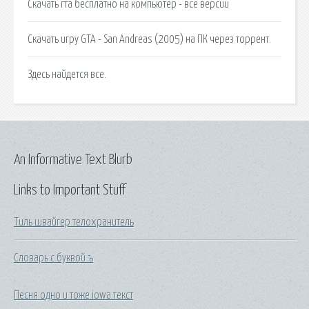
Скачать гта бесплатно на компьютер - все версии
Скачать игру GTA - San Andreas (2005) на ПК через торрент.
Здесь найдется все.
An Informative Text Blurb
Links to Important Stuff
Тиль швайгер телохранитель
Словарь с буквой ъ
Песня одно и тоже iowa текст