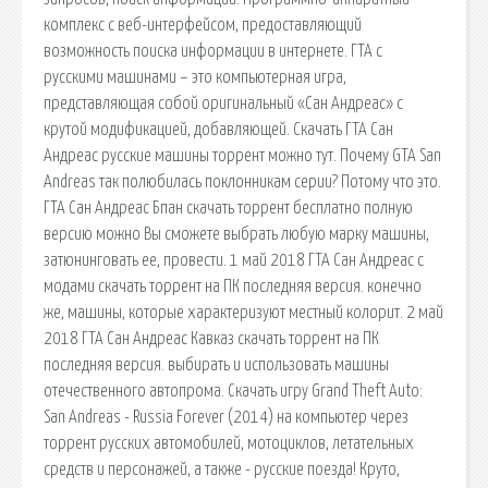
комплекс с веб-интерфейсом, предоставляющий
возможность поиска информации в интернете. ГТА с
русскими машинами – это компьютерная игра,
представляющая собой оригинальный «Сан Андреас» с
крутой модификацией, добавляющей. Скачать ГТА Сан
Андреас русские машины торрент можно тут. Почему GTA San
Andreas так полюбилась поклонникам серии? Потому что это.
ГТА Сан Андреас Бпан скачать торрент бесплатно полную
версию можно Вы сможете выбрать любую марку машины,
затюнинговать ее, провести. 1 май 2018 ГТА Сан Андреас с
модами скачать торрент на ПК последняя версия. конечно
же, машины, которые характеризуют местный колорит. 2 май
2018 ГТА Сан Андреас Кавказ скачать торрент на ПК
последняя версия. выбирать и использовать машины
отечественного автопрома. Скачать игру Grand Theft Auto:
San Andreas - Russia Forever (2014) на компьютер через
торрент русских автомобилей, мотоциклов, летательных
средств и персонажей, а также - русские поезда! Круто,