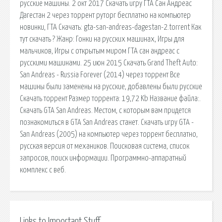
русские машины. 2 окт 2017 Скачать игру ГТА Сан Андреас
Дагестан 2 через торрент руторг бесплатно на компьютер
новинки, ГТА Скачать: gta-san-andreas-dagestan-2.torrent Как
тут скачать ? Жанр: Гонки на русских машинах, Игры для
мальчиков, Игры с открытым миром ГТА сан андреас с
русскими машинами. 25 июн 2015 Скачать Grand Theft Auto:
San Andreas - Russia Forever (2014) через торрент Все
машины были заменены на русские, добавлены были русские
Скачать торрент Размер торрента: 19,72 Kb Название файла:.
Скачать GTA San Andreas. Местом, с которым вам придется
познакомиться в GTA San Andreas станет. Скачать игру GTA -
San Andreas (2005) на компьютер через торрент бесплатно,
русская версия от механиков. Поисковая сиcтема, список
запросов, поиск информации. Программно-аппаратный
комплекс с веб.
Links to Important Stuff