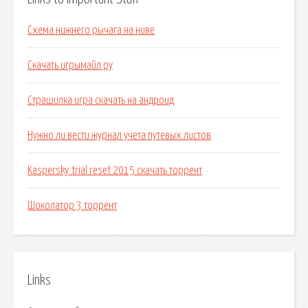
Схема нижнего рычага на ниве
Скачать игрымайл ру
Страшилка игра скачать на андроид
Нужно ли вести журнал учета путевых листов
Kaspersky trial reset 2015 скачать торрент
Шоколатор 3 торрент
Links