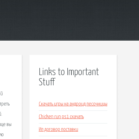
Links to Important
Stuff
ий
треть
Скачать игры на андроид песочницы
й.
Chicken run ps1 скачать
ице вы
Ип договор поставки
ую