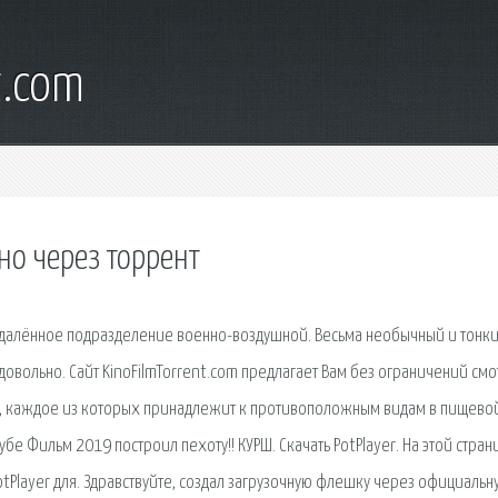
t.com
тно через торрент
 удалённое подразделение военно-воздушной. Весьма необычный и тонк
довольно. Сайт KinoFilmTorrent.com предлагает Вам без ограничений смо
ми, каждое из которых принадлежит к противоположным видам в пищево
е Фильм 2019 построил пехоту!! КУРШ. Скачать PotPlayer. На этой стран
tPlayer для. Здравствуйте, создал загрузочную флешку через официальн