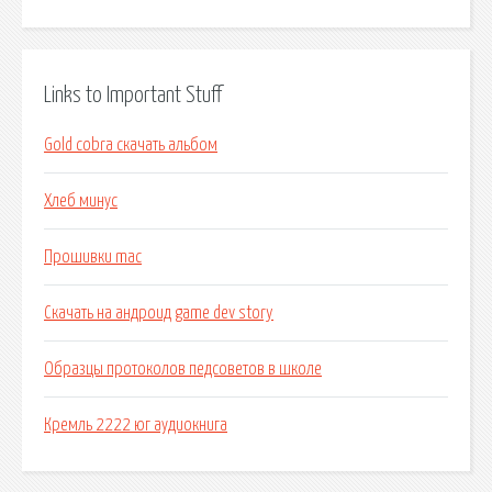
Links to Important Stuff
Gold cobra скачать альбом
Хлеб минус
Прошивки mac
Скачать на андроид game dev story
Образцы протоколов педсоветов в школе
Кремль 2222 юг аудиокнига