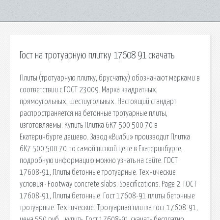
Гост на тротуарную плитку 17608 91 скачать
Плиты (тротуарную плитку, брусчатку) обозначают марками в
соответствии с ГОСТ 23009. Марка квадратных,
прямоугольных, шестиугольных. Настоящий стандарт
распространяется на бетонные тротуарные плиты,
изготовляемы. Купить Плитка 6К7 500 500 70 в
Екатеринбурге дешево. Завод «Вилби» производит Плитка
6К7 500 500 70 по самой низкой цене в Екатеринбурге,
подробную информацию можно узнать на сайте. ГОСТ
17608-91, Плиты бетонные тротуарные. Технические
условия · Footway concrete slabs. Specifications. Page 2. ГОСТ
17608-91, Плиты бетонные. Гост 17608-91 плиты бетонные
тротуарные. Технические. Тротуарная плитка гост 17608-91,
цена 550 руб. , купить. Гост 17608-91 скачать бесплатно.