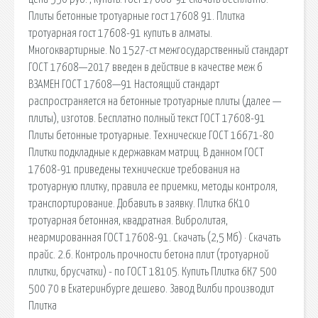
Плиты бетонные тротуарные гост 17608 91. Плитка
тротуарная гост 17608-91 купить в алматы.
Многоквартирные. No 1527-ст межгосударственный стандарт
ГОСТ 17608—2017 введен в действие в качестве меж 6
ВЗАМЕН ГОСТ 17608—91 Настоящий стандарт
распространяется на бетонные тротуарные плиты (далее —
плиты), изготов. Бесплатно полный текст ГОСТ 17608-91
Плиты бетонные тротуарные. Технические ГОСТ 16671-80
Плитки подкладные к державкам матриц. В данном ГОСТ
17608-91 приведены технические требования на
тротуарную плитку, правила ее приемки, методы контроля,
транспортирование. Добавить в заявку. Плитка 6К10
тротуарная бетонная, квадратная. Вибролитая,
неармированная ГОСТ 17608-91. Скачать (2,5 Мб) · Скачать
прайс. 2.6. Контроль прочности бетона плит (тротуарной
плитки, брусчатки) - по ГОСТ 18105. Купить Плитка 6К7 500
500 70 в Екатеринбурге дешево. Завод Вилби производит
Плитка