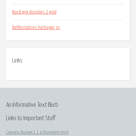
Nocd для disciples 2 gold
Battlestations harbinger pc
Links
An Informative Text Blurb
Links to Important Stuff
Скачать фильм 1 1 в формате mp4