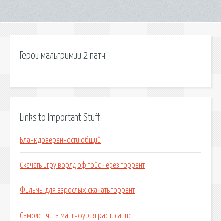
Герои мальгримии 2 патч
Links to Important Stuff
Бланк доверенности общий
Скачать игру ворлд оф тойс через торрент
Фильмы для взрослых скачать торрент
Самолет чита маньчжурия расписание