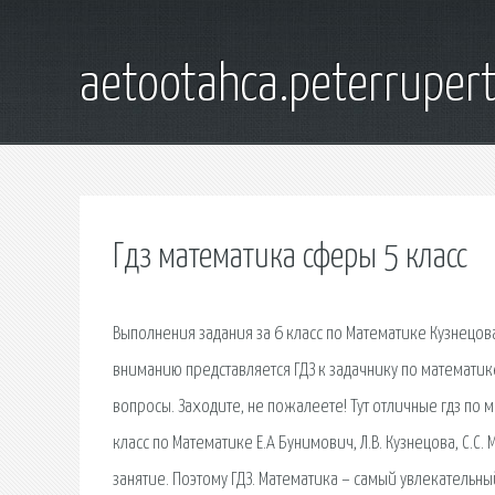
aetootahca.peterruper
Гдз математика сферы 5 класс
Выполнения задания за 6 класс по Математике Кузнецова Л
вниманию представляется ГДЗ к задачнику по математике
вопросы. Заходите, не пожалеете! Тут отличные гдз по 
класс по Математике Е.А Бунимович, Л.В. Кузнецова, С.С
занятие. Поэтому ГДЗ. Математика – самый увлекательны