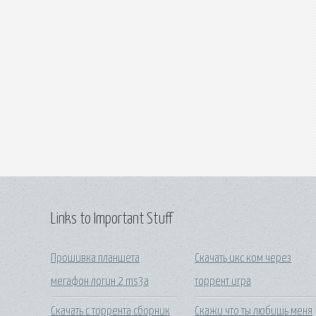
Links to Important Stuff
Прошивка планшета
Скачать икс ком через
мегафон логин 2 ms3a
торрент игра
Скачать с торрента сборник
Скажи что ты любишь меня