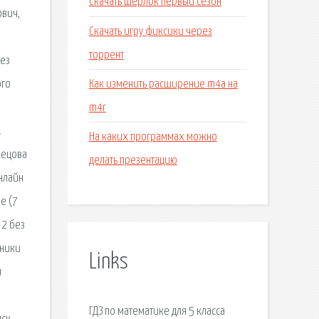
Скачать шерлок первый сезон
ович,
Скачать игру фиксики через
торрент
без
Как изменить расширение m4a на
ого
m4r
.
На каких программах можно
нецова
делать презентацию
онлайн
ке (7
 2 без
чники
Links
и
ГДЗ по математике для 5 класса