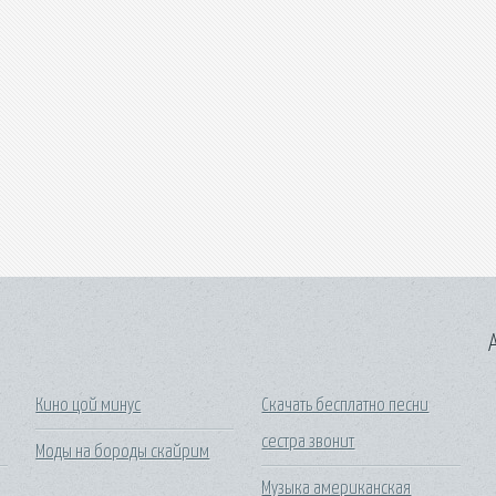
A
Кино цой минус
Скачать бесплатно песни
сестра звонит
Моды на бороды скайрим
Музыка американская