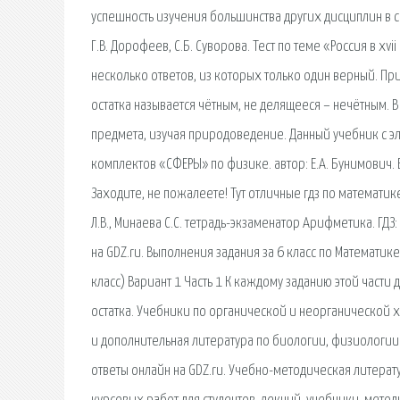
успешность изучения большинства других дисциплин в ср
Г.В. Дорофеев, С.Б. Суворова. Тест по теме «Россия в xvi
несколько ответов, из которых только один верный. Пр
остатка называется чётным, не делящееся – нечётным. В
предмета, изучая природоведение. Данный учебник с
комплектов «СФЕРЫ» по физике. автор: Е.А. Бунимович. 
Заходите, не пожалеете! Тут отличные гдз по математике
Л.В., Минаева С.С. тетрадь-экзаменатор Арифметика. Г
на GDZ.ru. Выполнения задания за 6 класс по Математике Е
класс) Вариант 1 Часть 1 К каждому заданию этой части
остатка. Учебники по органической и неорганической 
и дополнительная литература по биологии, физиологии
ответы онлайн на GDZ.ru. Учебно-методическая литерат