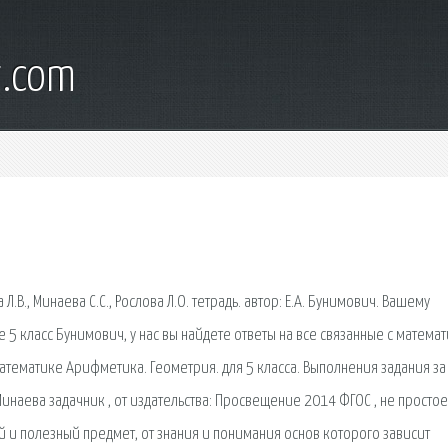
t.com
.В., Минаева С.С., Рослова Л.О. тетрадь. автор: Е.А. Бунимович. Вашему
 5 класс Бунимович, у нас вы найдете ответы на все связанные с матема
математике Арифметика. Геометрия. для 5 класса. Выполнения задания за
. Минаева задачник , от издательства: Просвещение 2014 ФГОС , не простое
й и полезный предмет, от знания и понимания основ которого зависит