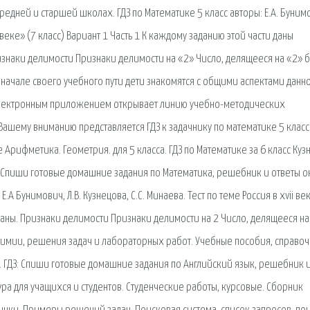
едней и старшей школах. ГДЗ по Математике 5 класс авторы: Е.А. Буним
i веке» (7 класс) Вариант 1 Часть 1 К каждому заданию этой части даны
изнаки делимости Признаки делимости на «2» Число, делящееся на «2» 
 начале своего учебного пути дети знакомятся с общими аспектами данн
 электронным приложением открывает линию учебно-методических
Вашему вниманию представляется ГДЗ к задачнику по математике 5 класс
 Арифметика. Геометрия. для 5 класса. ГДЗ по Математике за 6 класс Куз
ДЗ: Спиши готовые домашние задания по Математика, решебник и ответы 
.А Бунимович, Л.В. Кузнецова, С.С. Минаева. Тест по теме Россия в xvii ве
 даны. Признаки делимости Признаки делимости на 2 Число, делящееся на
химии, решения задач и лабораторных работ. Учебные пособия, справо
. ГДЗ: Спиши готовые домашние задания по Английский язык, решебник 
ура для учащихся и студентов. Студенческие работы, курсовые. Сборник