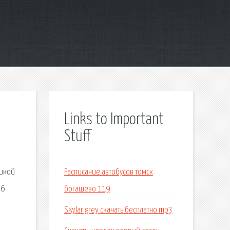
Links to Important
Stuff
тикой
Расписание автобусов томск
 6
богашево 119
Skylar grey скачать бесплатно mp3