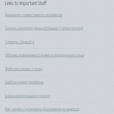
Links to Important Stuff
Индикатор совместимости драйверов
Скачать симулятор дальнобойщика 3 через торрент
Словарь с буквой ъ
Образец доверенности в мвд от юридического лица
Фабрика сериал 2 сезон
Шаблон номер телефона
Бланк меморіального ордера
Как скачать и установить приложения на андроид