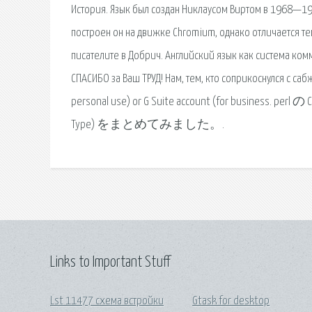
История. Язык был создан Никлаусом Виртом в 1968—1969
построен он на движке Chromium, однако отличается тем
писателите в Добрич. Английский язык как система ком
СПАСИБО за Ваш ТРУД! Нам, тем, кто соприкоснулся с сабж
personal use) or G Suite account (for busi
Type) をまとめてみました。.
Links to Important Stuff
Lst 11477 схема встройки
Gtask for desktop