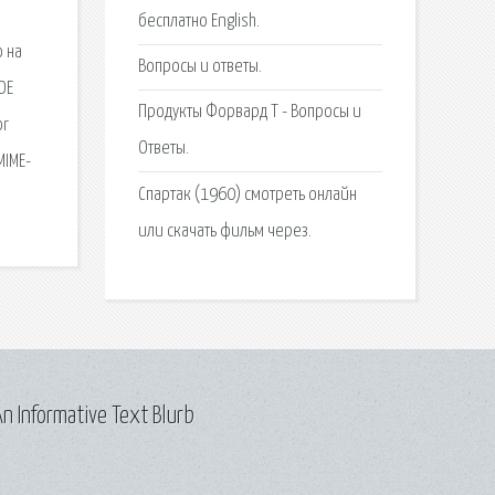
бесплатно English.
о на
Вопросы и ответы.
ОЕ
Продукты Форвард Т - Вопросы и
or
Ответы.
IME-
Спартак (1960) смотреть онлайн
или скачать фильм через.
n Informative Text Blurb