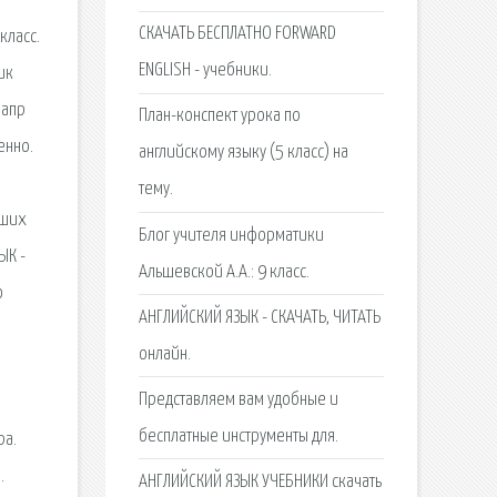
СКАЧАТЬ БЕСПЛАТНО FORWARD
класс.
ENGLISH - учебники.
ик
 апр
План-конспект урока по
енно.
английскому языку (5 класс) на
тему.
ьших
Блог учителя информатики
ЫК -
Альшевской А.А.: 9 класс.
о
АНГЛИЙСКИЙ ЯЗЫК - СКАЧАТЬ, ЧИТАТЬ
онлайн.
Представляем вам удобные и
бесплатные инструменты для.
ра.
.
АНГЛИЙСКИЙ ЯЗЫК УЧЕБНИКИ скачать