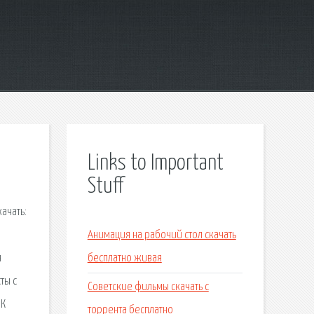
Links to Important
Stuff
ачать:
Анимация на рабочий стол скачать
я
бесплатно живая
ты с
Советские фильмы скачать с
МК
торрента бесплатно