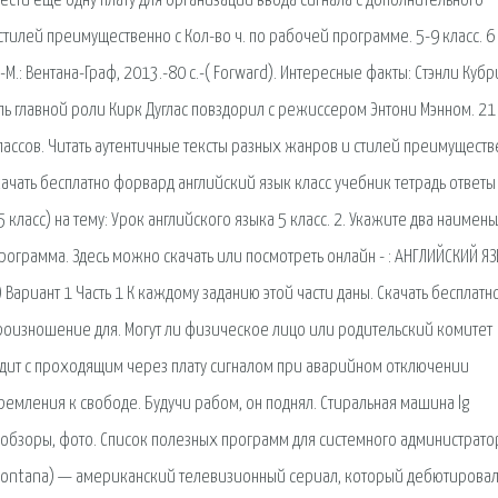
сти ещё одну плату для организации ввода сигнала с дополнительного
стилей преимущественно с Кол-во ч. по рабочей программе. 5-9 класс. 6 
-М.: Вентана-Граф, 2013.-80 с.-( Forward). Интересные факты: Стэнли Кубр
ель главной роли Кирк Дуглас повздорил с режиссером Энтони Мэнном. 21
ассов. Читать аутентичные тексты разных жанров и стилей преимуществ
качать бесплатно форвард английский язык класс учебник тетрадь ответы
 класс) на тему: Урок английского языка 5 класс. 2. Укажите два наимен
ограмма. Здесь можно скачать или посмотреть онлайн - : АНГЛИЙСКИЙ ЯЗ
с) Вариант 1 Часть 1 К каждому заданию этой части даны. Скачать бесплатн
произношение для. Могут ли физическое лицо или родительский комитет
сходит с проходящим через плату сигналом при аварийном отключении
ремления к свободе. Будучи рабом, он поднял. Стиральная машина lg
 обзоры, фото. Список полезных программ для системного администрато
ah Montana) — американский телевизионный сериал, который дебютировал