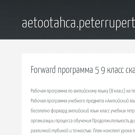
aetootahca.peterruper
Forward программа 5 9 класс ск
Рабочая программа по английскому языку (8 класс) на т
Рабочая программа учебного предмета «Английский язык
бесплатно форвард английский язык класс учебник тет
организации процесса обучения Продолжительность диал
различной глубиной и точностью. План-конспект урока по