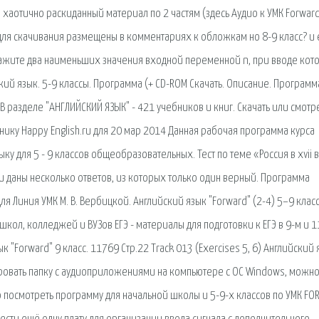
о: хаотично раскиданный материал по 2 частям (здесь Аудио к УМК Forward
 для скачивания размещены в комментариях к обложкам но 8-9 класс? и
 Укажите два наименьших значения входной переменной n, при вводе кот
кий язык. 5-9 классы. Программа (+ CD-ROM Скачать. Описание. Программ
 разделе "АНГЛИЙСКИЙ ЯЗЫК" - 421 учебников и книг. Скачать или смотр
нику Happy English.ru для 20 мар 2014 Данная рабочая программа курса
у для 5 - 9 классов общеобразовательных. Тест по теме «Россия в xvii 
сти даны несколько ответов, из которых только один верный. Программа
ля Линия УМК М. В. Вербицкой. Английский язык "Forward" (2-4) 5–9 клас
кол, колледжей и ВУЗов ЕГЭ - материалы для подготовки к ЕГЭ в 9-м и 1
 "Forward" 9 класс. 11769 Стр.22 Track 013 (Exercises 5, 6) Английский 
ировать папку с аудиоприложениями на компьютере с ОС Windows, можно
 посмотреть программу для начальной школы и 5-9-х классов по УМК FO