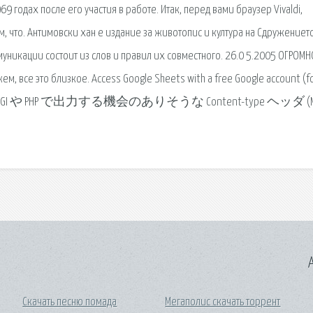
 годах после его участия в работе. Итак, перед вами браузер Vivaldi,
, что. Антимовски хан е издание за животопис и култура на Сдружениет
муникации состоит из слов и правил их совместного. 26.0 5.2005 ОГРОМН
ем, все это близкое. Access Google Sheets with a free Google account (f
ness. perl の CGI や PHP で出力する機会のありそうな Content-type ヘッダ (M
A
Скачать песню помада
Мегаполис скачать торрент