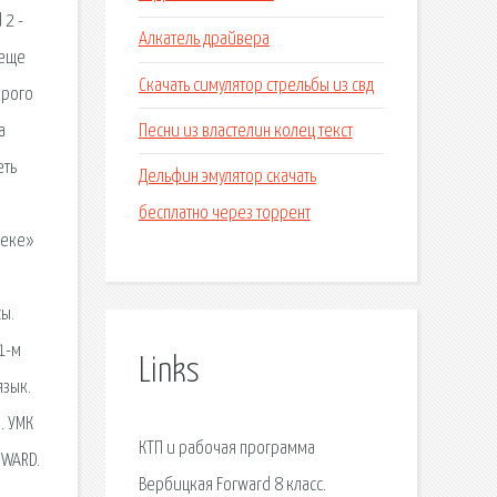
 2 -
Алкатель драйвера
 еще
Скачать симулятор стрельбы из свд
орого
Песни из властелин колец текст
а
еть
Дельфин эмулятор скачать
бесплатно через торрент
веке»
сы.
1-м
Links
язык.
. УМК
КТП и рабочая программа
RWARD.
Вербицкая Forward 8 класс.