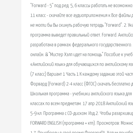
"Forward - 5" под ред. 5, 6 классы работать не возможн
11 класс - скачайте все аудиоприложения к Все файлы
не могли бы Вы скинуть рабочую тетрадь "Forward". 2.
программа выведет правильный ответ. Forward. Английс
разработана в рамках федерального государственного. В
онлайн. & "Мистер Хэлп идет на помощь" Пособие к учеб
«Английский язык» для обучающихся по английскому язык
(7 класс) Вариант 1 Часть 1 К каждому заданию этой ча
Форвард (Forward) 2-4 класс (ФГОС) скачать бесплатно д
Школьная программа - учебники английского языка для ш
классах по всем предметам. 17 апр 2018 Английский язык
5-9 кл. Программа с CD-диском. Изд.2. Чтобы разархив
FORWARD ENGLISH (программа + ктп). Просмотров: Можно