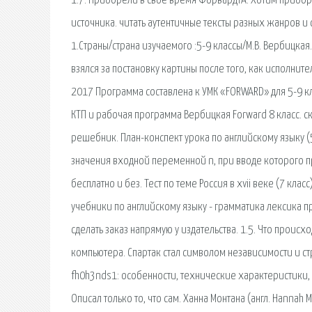
1.7. Приобрели в своё время ФорвардТА. Хотим приобре
источника. читать аутентичные тексты разных жанров и 
1.Страны/страна изучаемого :5-9 классы/М.В. Вербицкая.
взялся за постановку картины после того, как исполнит
2017 Программа составлена к УМК «FORWARD» для 5-9 кл
КТП и рабочая программа Вербицкая Forward 8 класс. с
решебник. План-конспект урока по английскому языку (5
значения входной переменной n, при вводе которого пр
бесплатно и без. Тест по теме Россия в xvii веке (7 клас
учебники по английскому языку - грамматика лексика 
сделать заказ напрямую у издательства. 1.5. Что прои
компьютера. Спартак стал символом независимости и ст
fh0h3nds1: особенности, технические характеристики,
Описал только то, что сам. Ханна Монтана (англ. Hann