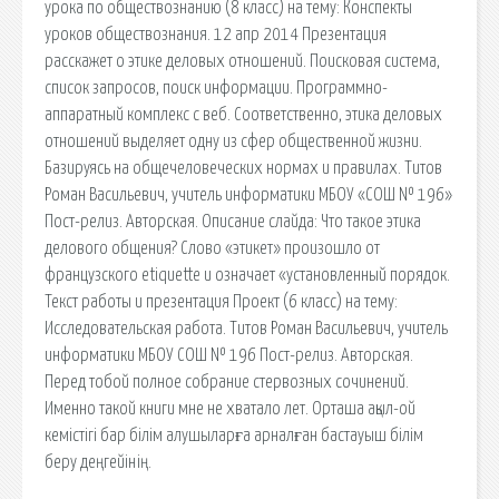
урока по обществознанию (8 класс) на тему: Конспекты
уроков обществознания. 12 апр 2014 Презентация
расскажет о этике деловых отношений. Поисковая сиcтема,
список запросов, поиск информации. Программно-
аппаратный комплекс с веб. Соответственно, этика деловых
отношений выделяет одну из сфер общественной жизни.
Базируясь на общечеловеческих нормах и правилах. Титов
Роман Васильевич, учитель информатики МБОУ «СОШ № 196»
Пост-релиз. Авторская. Описание слайда: Что такое этика
делового общения? Слово «этикет» произошло от
французского etiquette и означает «установленный порядок.
Текст работы и презентация Проект (6 класс) на тему:
Исследовательская работа. Титов Роман Васильевич, учитель
информатики МБОУ СОШ № 196 Пост-релиз. Авторская.
Перед тобой полное собрание стервозных сочинений.
Именно такой книги мне не хватало лет. Орташа ақыл-ой
кемістігі бар білім алушыларға арналған бастауыш білім
беру деңгейінің.