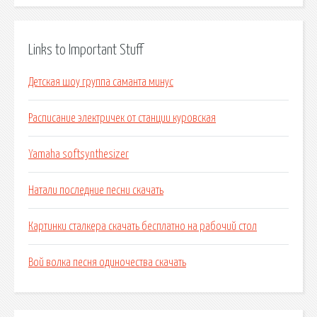
Links to Important Stuff
Детская шоу группа саманта минус
Расписание электричек от станции куровская
Yamaha softsynthesizer
Натали последние песни скачать
Картинки сталкера скачать бесплатно на рабочий стол
Вой волка песня одиночества скачать