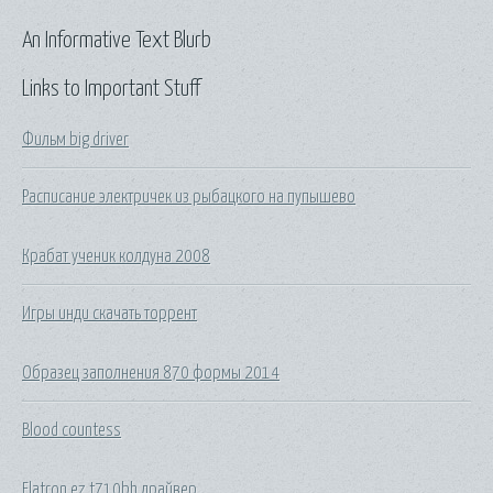
An Informative Text Blurb
Links to Important Stuff
Фильм big driver
Расписание электричек из рыбацкого на пупышево
Крабат ученик колдуна 2008
Игры инди скачать торрент
Образец заполнения 870 формы 2014
Blood countess
Flatron ez t710bh драйвер