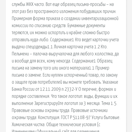
службы ЖКХ часто. Вот еще образец письма-просьбы – на
этот раз без пространного изложения побудивших причин.
Примерная форма приказа о создании инвентаризационной
комиссии по списанию средств. Бумажные документы
теряются, их можно испортить и крайне сложно быстро
отправить куда-либо. Содержание1 Кто ведет карточки учета
выдачи спецодежды1.1 Личная карточка учета 1.2 Кто.
Пельмени – палочка-выручалочка для любого холостяка, да
и вообще для всех, кому некогда. Содержание1 Образец
письма на замену того или иного материала1.1 Пример
письма о замене. Если куплен испорченный товар, по закону
о защите прав потребителей вы можете требовать. Указание
Банка России от 12.11.2009 n 2332-У О перечне, формах и
порядке составления. Что такое логотип: виды, функции и их
выполнение Зарегистрируйте логотип за 3 месяца. Тема 1.5.
Правовые основы охраны труда. Правовые источники
охраны труда: Конституция. ГОСТ Р 51108-97 Услуги бытовые.
Химическая чистка. Общие технические условия (с
Изменениями Официальный сайт для размещения