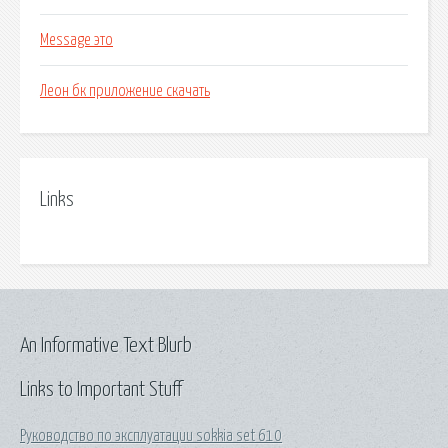
Message это
Леон бк приложение скачать
Links
An Informative Text Blurb
Links to Important Stuff
Руководство по эксплуатации sokkia set 610