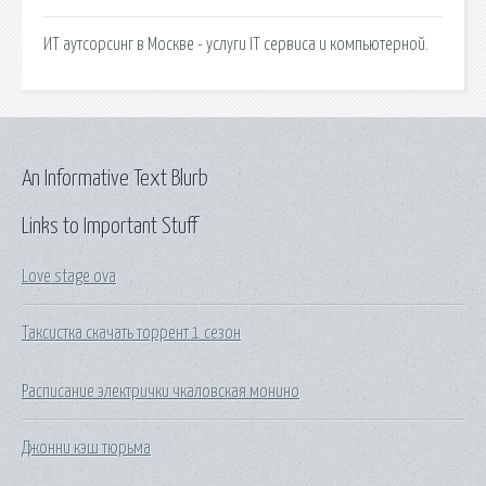
ИТ аутсорсинг в Москве - услуги IT сервиса и компьютерной.
An Informative Text Blurb
Links to Important Stuff
Love stage ova
Таксистка скачать торрент 1 сезон
Расписание электрички чкаловская монино
Джонни кэш тюрьма